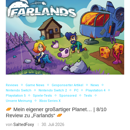
Reviews
Game News
Gesponserter Artikel
News
Nintendo Switch
Nintendo Switch 2
PC
Playstation 4
Playstation 5
Spiele-Tests
Sponsored
Tests
Unsere Meinung
Xbox Series X
Mein eigener großartiger Planet… | 8/10
Review zu „Farlands“
von
SaltedFoxy
30. Juli 2026