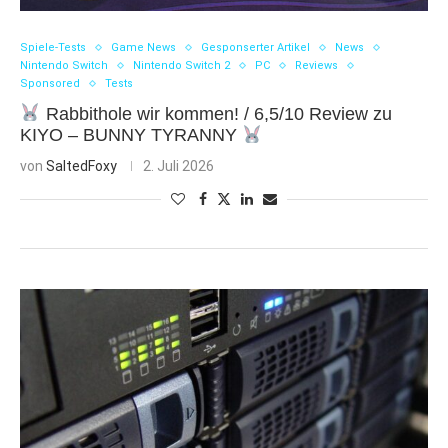
Spiele-Tests
Game News
Gesponserter Artikel
News
Nintendo Switch
Nintendo Switch 2
PC
Reviews
Sponsored
Tests
Rabbithole wir kommen! / 6,5/10 Review zu
KIYO – BUNNY TYRANNY
von
SaltedFoxy
2. Juli 2026