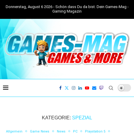
Donnerstag, August 6 2026 - Schön dass Du da bist. Dein Games-Mag -
Gaming Magazin
KATEGORIE:
SPEZIAL
Allgemein
Game News
News
PC
Playstation 5