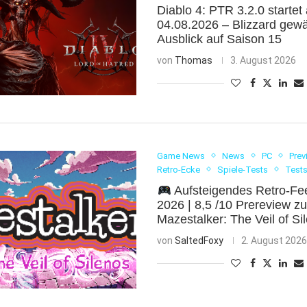
Diablo 4: PTR 3.2.0 startet
04.08.2026 – Blizzard gewä
Ausblick auf Saison 15
von
Thomas
3. August 2026
Game News
News
PC
Prev
Retro-Ecke
Spiele-Tests
Test
Aufsteigendes Retro-Feeli
2026 | 8,5 /10 Prereview z
Mazestalker: The Veil of S
von
SaltedFoxy
2. August 202