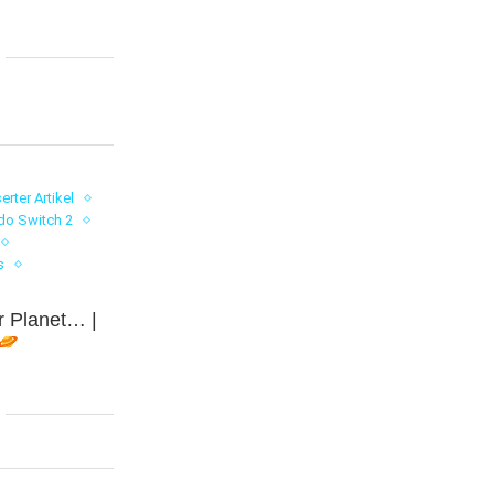
rter Artikel
do Switch 2
s
r Planet… |