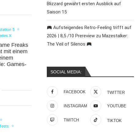
Blizzard gewährt ersten Ausblick auf
Saison 15
Aufsteigendes Retro-Feeling trifft auf
station 5
2026 | 8,5 /10 Prereview zu Mazestalker:
eries X
The Veil of Silenos
Game Freaks
t mit einem
einem
le: Games-
SOCIAL MEDIA:
FACEBOOK
TWITTER
INSTAGRAM
YOUTUBE
TWITCH
TIKTOK
Tests