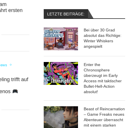
 am
hrt ersten
LETZTE BEITRÄGE:
Bei über 30 Grad
absolut das Richtige:
Winter Whiskers
angespielt
Enter the
iews
Chronosphere
s
überzeugt im Early
ng trifft auf
Access mit taktischer
u
Bullet-Hell-Action
ilenos
absolut!
6
Beast of Reincarnation
– Game Freaks neues
Abenteuer überrascht
mit einem starken