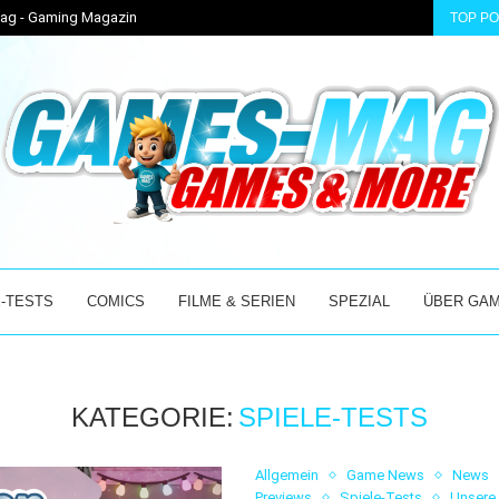
-Mag - Gaming Magazin
TOP P
ER MIX AUS...
BEI ÜBER 30 GRAD ABSOLUT DAS RICHTIGE: WINTER...
-TESTS
COMICS
FILME & SERIEN
SPEZIAL
ÜBER GA
KATEGORIE:
SPIELE-TESTS
Allgemein
Game News
News
Previews
Spiele-Tests
Unsere