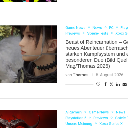
Game News
News
PC
Play
Previews
Spiele-Tests
Xbox S
Beast of Reincarnation – 
neues Abenteuer überrasch
starken Kampfsystem und 
besonderen Duo (Bild Quel
Mag/Thomas 2026)
von
Thomas
5. August 2026
Allgemein
Game News
News
Playstation 5
Previews
Spiele-
Unsere Meinung
Xbox Series X