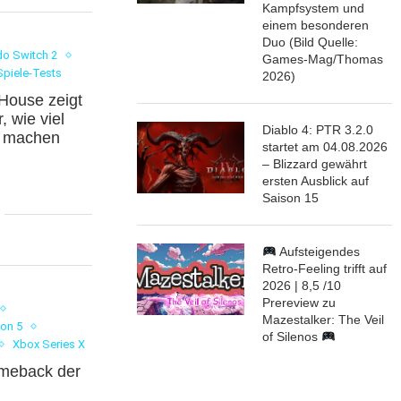
Kampfsystem und
einem besonderen
Duo (Bild Quelle:
do Switch 2
Games-Mag/Thomas
Spiele-Tests
2026)
House zeigt
 wie viel
Diablo 4: PTR 3.2.0
 machen
startet am 04.08.2026
– Blizzard gewährt
ersten Ausblick auf
Saison 15
Aufsteigendes
Retro-Feeling trifft auf
2026 | 8,5 /10
Prereview zu
Mazestalker: The Veil
ion 5
of Silenos
Xbox Series X
omeback der