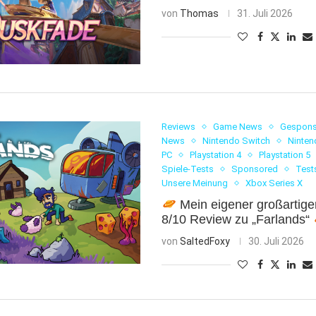
von
Thomas
31. Juli 2026
Reviews
Game News
Gesponse
News
Nintendo Switch
Ninten
PC
Playstation 4
Playstation 5
Spiele-Tests
Sponsored
Test
Unsere Meinung
Xbox Series X
Mein eigener großartige
8/10 Review zu „Farlands“
von
SaltedFoxy
30. Juli 2026