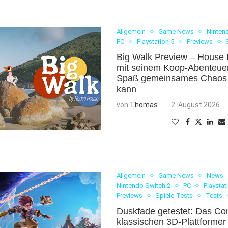
Allgemein
Game News
Ninten
PC
Playstation 5
Previews
Big Walk Preview – House 
mit seinem Koop-Abenteuer,
Spaß gemeinsames Chaos
kann
von
Thomas
2. August 2026
Allgemein
Game News
News
Nintendo Switch 2
PC
Playstat
Previews
Spiele-Tests
Tests
Duskfade getestet: Das C
klassischen 3D-Plattformer