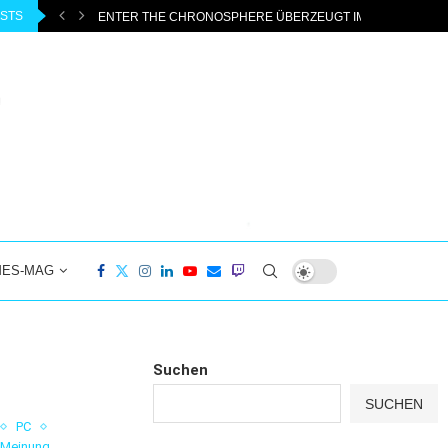
OSTS
ENTER THE CHRONOSPHERE ÜBERZEUGT IM EARLY ACCESS
MES-MAG
Suchen
SUCHEN
PC
 Meinung