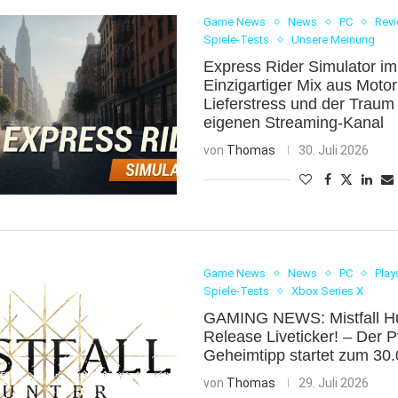
Game News
News
PC
Rev
Spiele-Tests
Unsere Meinung
Express Rider Simulator im
Einzigartiger Mix aus Motor
Lieferstress und der Trau
eigenen Streaming-Kanal
von
Thomas
30. Juli 2026
Game News
News
PC
Play
Spiele-Tests
Xbox Series X
GAMING NEWS: Mistfall H
Release Liveticker! – Der 
Geheimtipp startet zum 30
von
Thomas
29. Juli 2026