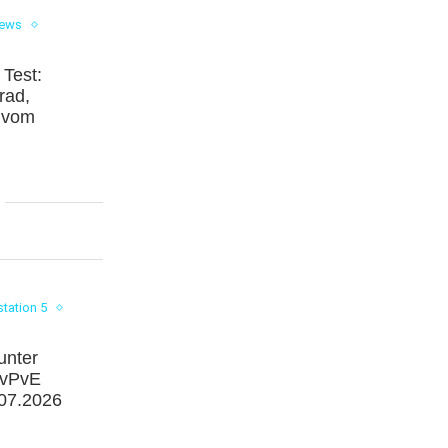
iews
 Test:
rad,
m vom
station 5
unter
PvPvE
.07.2026