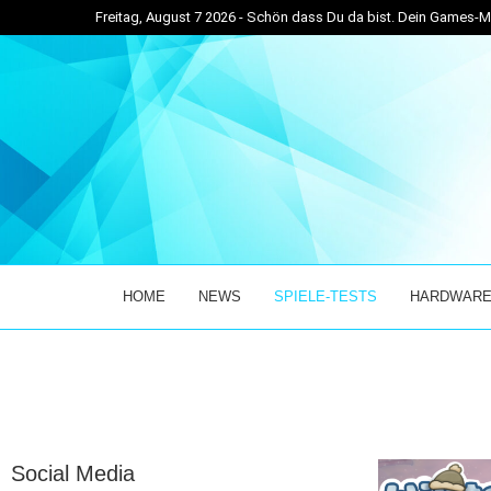
Freitag, August 7 2026 - Schön dass Du da bist. Dein Games
/10 REVIEW...
EXPRESS RIDER SIMULATOR IM TEST: EINZIGARTIG
HOME
NEWS
SPIELE-TESTS
HARDWARE
Social Media