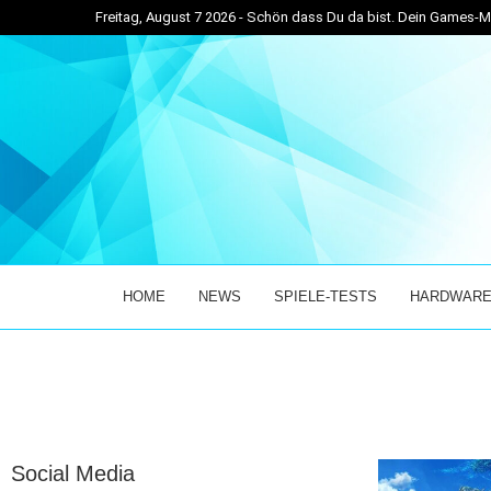
Freitag, August 7 2026 - Schön dass Du da bist. Dein Games
/10 REVIEW...
EXPRESS RIDER SIMULATOR IM TEST: EINZIGARTIG
HOME
NEWS
SPIELE-TESTS
HARDWARE
Social Media