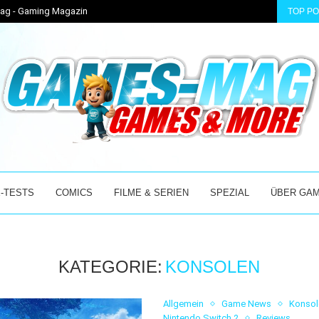
-Mag - Gaming Magazin
TOP P
ER MIX AUS...
BEI ÜBER 30 GRAD ABSOLUT DAS RICHTIGE: WINTER...
-TESTS
COMICS
FILME & SERIEN
SPEZIAL
ÜBER GA
KATEGORIE:
KONSOLEN
Allgemein
Game News
Konsol
Nintendo Switch 2
Reviews