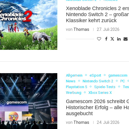
Xenoblade Chronicles 2 ers
Nintendo Switch 2 – großa
Klassiker kehrt zurück
von
Thomas
27. Juli 2026
Allgemein
eSport
gamescom
News
Nintendo Switch 2
PC
Playstation 5
Spiele-Tests
Tes
Werbung
Xbox Series X
Gamescom 2026 schreibt G
Historischer Erfolg – alle H
ausgebucht
von
Thomas
24. Juli 2026