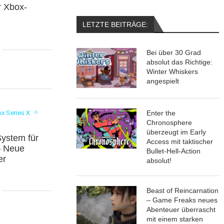
r Xbox-
LETZTE BEITRÄGE:
Bei über 30 Grad
absolut das Richtige:
Winter Whiskers
angespielt
x Series X
Enter the
Chronosphere
überzeugt im Early
ystem für
Access mit taktischer
– Neue
Bullet-Hell-Action
er
absolut!
Beast of Reincarnation
– Game Freaks neues
Abenteuer überrascht
mit einem starken