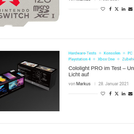
Hardware-Tests
Konsolen
PC
Playstation 4
Xbox One
Zubeh
Cololight PRO im Test – Un
Licht auf
von
Markus
28. Januar 2021