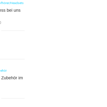
fhörer/Headsets
ess bei uns
0
behör
X Zubehör im