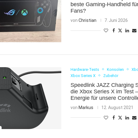
beste Gaming-Handheld fü
Fans?
von
Christian
7. Juni 2026
Hardware-Tests
Konsolen
Xbo
Xbox Series X
Zubehör
Speedlink JAZZ Charging S
die Xbox Series X im Test 
Energie für unsere Controll
von
Markus
12. August 2021