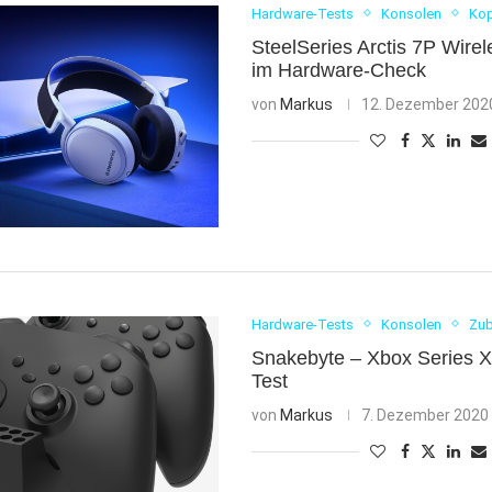
Hardware-Tests
Konsolen
Kop
SteelSeries Arctis 7P Wirel
im Hardware-Check
von
Markus
12. Dezember 202
Hardware-Tests
Konsolen
Zu
Snakebyte – Xbox Series 
Test
von
Markus
7. Dezember 2020