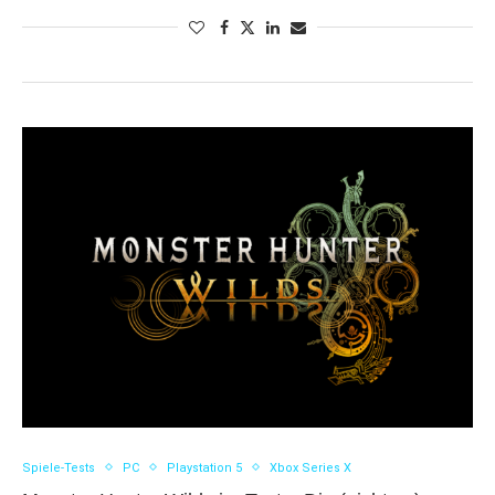
Spiele-Tests
PC
Playstation 5
Xbox Series X