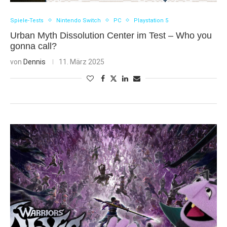
Spiele-Tests
Nintendo Switch
PC
Playstation 5
Urban Myth Dissolution Center im Test – Who you
gonna call?
von
Dennis
11. März 2025