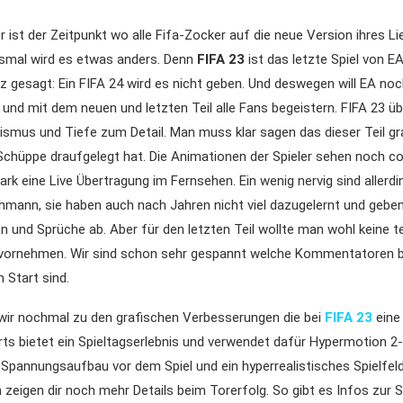
ist der Zeitpunkt wo alle Fifa-Zocker auf die neue Version ihres Lie
esmal wird es etwas anders. Denn
FIFA 23
ist das letzte Spiel von E
gesagt: Ein FIFA 24 wird es nicht geben. Und deswegen will EA noc
 und mit dem neuen und letzten Teil alle Fans begeistern. FIFA 23 ü
ismus und Tiefe zum Detail. Man muss klar sagen das dieser Teil gr
Schüppe draufgelegt hat. Die Animationen der Spieler sehen noch co
stark eine Live Übertragung im Fernsehen. Ein wenig nervig sind allerd
hmann, sie haben auch nach Jahren nicht viel dazugelernt und gebe
n und Sprüche ab. Aber für den letzten Teil wollte man wohl keine t
ornehmen. Wir sind schon sehr gespannt welche Kommentatoren 
 Start sind.
r nochmal zu den grafischen Verbesserungen die bei
FIFA 23
eine
rts bietet ein Spieltagserlebnis und verwendet dafür Hypermotion 2
Spannungsaufbau vor dem Spiel und ein hyperrealistisches Spielfeld
zeigen dir noch mehr Details beim Torerfolg. So gibt es Infos zur 