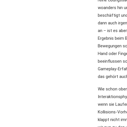
reine Übungssa
woanders hin u
beschäftigt un
dann auch irgen
an – ist es abe
Ergebnis beim B
Bewegungen son
Hand oder Finge
beeinflussen so
Gameplay-Erfah
das gehört auc
Wie schon oben
Interaktionsphy
wenn sie Laufen
Kollisions-Vor
klappt nicht im