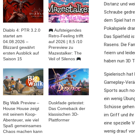
Distanz und wei
Schraube gedre
dem Spiel hat m
Pokalspiele dra
Diablo 4: PTR 3.2.0
Aufsteigendes
startet am
Retro-Feeling trifft
Das Spielfeld i
04.08.2026 –
auf 2026 | 8,5 /10
Rasens. Die Fan
Blizzard gewährt
Prereview zu
feiern und lei
ersten Ausblick auf
Mazestalker: The
Saison 15
Veil of Silenos
haben nun 3D 
Spielerisch hat
Gameplay-Verän
Sports auch noc
ein wenig Übung
Big Walk Preview –
Duskfade getestet:
Schüsse gehen m
House House zeigt
Das Comeback der
mit seinem Koop-
klassischen 3D-
im Griff und ih
Abenteuer, wie viel
Plattformer
eine spezielle 
Spaß gemeinsames
wenig drauf vo
Chaos machen kann