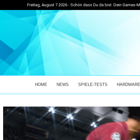
Freitag, August 7 2026 - Schön dass Du da bist. Dein Games
...
HALO: CAMPAIGN EVOLVED – EINE REISE ZURÜCK I
HOME
NEWS
SPIELE-TESTS
HARDWARE