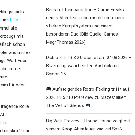
Beast of Reincarnation – Game Freaks
blingsspiels
neues Abenteuer überrascht mit einem
A und
FIFA
starken Kampfsystem und einem
hmal alle
besonderen Duo (Bild Quelle: Games-
berzeugt mit
Mag/Thomas 2026)
afisch schon
oler aus und es
Diablo 4: PTR 3.2.0 startet am 04.08.2026 –
ings Wolf Fuss
Blizzard gewährt ersten Ausblick auf
n die immer
Saison 15
eure
beim EA oder
Aufsteigendes Retro-Feeling trifft auf
2026 | 8,5 /10 Prereview zu Mazestalker:
The Veil of Silenos
 tragende Rolle
-AR
Big Walk Preview – House House zeigt mit
. Die
seinem Koop-Abenteuer, wie viel Spaß
Schusskraft und