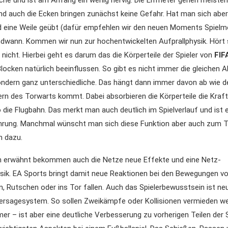
che und ist am Anfang ein wenig nervig. Die Elfmeter gehen meiste
nd auch die Ecken bringen zunächst keine Gefahr. Hat man sich abe
d eine Weile geübt (dafür empfehlen wir den neuen Moments Spielm
dwann. Kommen wir nun zur hochentwickelten Aufprallphysik. Hört s
r nicht. Hierbei geht es darum das die Körperteile der Spieler von
FIF
locken natürlich beeinflussen. So gibt es nicht immer die gleichen A
dern ganz unterschiedliche. Das hängt dann immer davon ab wie de
rn des Torwarts kommt. Dabei absorbieren die Körperteile die Kraft
 die Flugbahn. Das merkt man auch deutlich im Spielverlauf und ist
rung. Manchmal wünscht man sich diese Funktion aber auch zum T
h dazu.
 erwähnt bekommen auch die Netze neue Effekte und eine Netz-
sik. EA Sports bringt damit neue Reaktionen bei den Bewegungen vo
, Rutschen oder ins Tor fallen. Auch das Spielerbewusstsein ist neu
hersagesystem. So sollen Zweikämpfe oder Kollisionen vermieden w
mer – ist aber eine deutliche Verbesserung zu vorherigen Teilen de