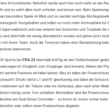
tere Informationen. Natürlich wurde auch hier noch mehr an der Re
ht und es sieht alles noch schicker und besser aus. Beim Spannung
an besondere Spiele im Blick und so werden wichtige Abstiegsduell
maturgisch festgehalten und sollen so noch mehr Atmosphäre ins Sp
st hyperrealistisch und man erkennt bei Grätschen und Torjubeln di
s sind ebenfalls ein wenig überarbeitet worden und gehen jetzt no
den mit ihrem Team. Auch die Tornetze haben eine Überarbeitung b
Texturen bekommen.
 EA Sports bei
FIFA 23
ebenfalls kräftig an den Stellschrauben gedre
derungen im Vergleich zum Vorgänger sind immens. Neben der Phys
h weitere Features einfallen lassen. Neu ist dabei der Powerschuss,
 braucht. Drückt dafür L1 und R1 gleichzeitig und dabei die Schusst
eilenweit auf die Tribüne oder ins Seitenaus, aber nach einer Weile
r könnt richtig coole Tore schießen. Bemerkbar wird der Powerschus
Vibration am Dual Sense Controller – so könnt ihr schon vorher beim
rbereiten oder selbst einen Powerschuss abgeben.