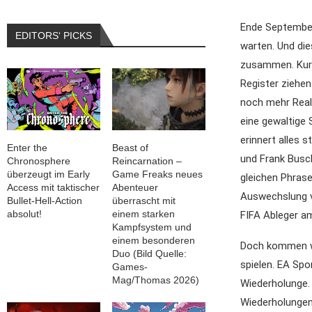
Ende September 
EDITORS‘ PICKS
warten. Und di
zusammen. Kurz 
Register ziehen
noch mehr Real
eine gewaltige 
erinnert alles 
Enter the
Beast of
und Frank Busc
Chronosphere
Reincarnation –
überzeugt im Early
Game Freaks neues
gleichen Phrase
Access mit taktischer
Abenteuer
Auswechslung v
Bullet-Hell-Action
überrascht mit
absolut!
einem starken
FIFA Ableger am
Kampfsystem und
einem besonderen
Doch kommen wi
Duo (Bild Quelle:
spielen. EA Spo
Games-
Mag/Thomas 2026)
Wiederholunge. 
Wiederholungen 