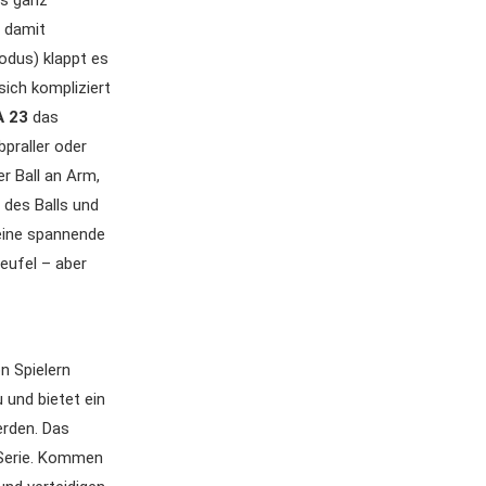
ns ganz
r damit
odus) klappt es
ich kompliziert
A 23
das
bpraller oder
r Ball an Arm,
 des Balls und
 eine spannende
eufel – aber
n Spielern
 und bietet ein
erden. Das
r Serie. Kommen