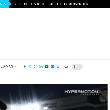
OSTS
CHEN 3D-PLATTFORMER
MEIN EIGENER GROSSARTIGER PLANET… | 8/10 REVIEW..
MES-MAG