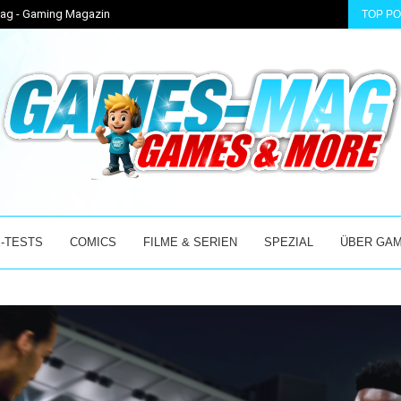
-Mag - Gaming Magazin
TOP P
NS...
DUSKFADE GETESTET: DAS COMEBACK DER KLASSIS
-TESTS
COMICS
FILME & SERIEN
SPEZIAL
ÜBER GA