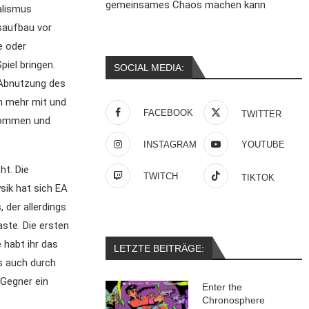
gemeinsames Chaos machen kann
alismus
saufbau vor
e oder
iel bringen.
SOCIAL MEDIA:
e Abnutzung des
ch mehr mit und
FACEBOOK
TWITTER
ekommen und
INSTAGRAM
YOUTUBE
ht. Die
TWITCH
TIKTOK
ik hat sich EA
 der allerdings
aste. Die ersten
 habt ihr das
LETZTE BEITRÄGE:
s auch durch
 Gegner ein
Enter the
Chronosphere