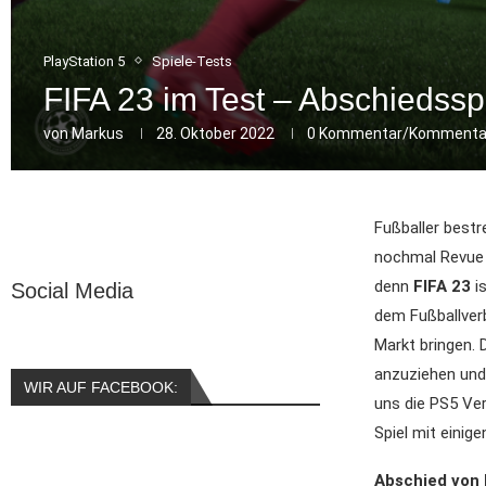
PlayStation 5
Spiele-Tests
FIFA 23 im Test – Abschiedsspi
von
Markus
28. Oktober 2022
0 Kommentar/Kommenta
Fußballer bestr
nochmal Revue p
denn
FIFA 23
is
Social Media
dem Fußballver
Markt bringen. 
anzuziehen und
WIR AUF FACEBOOK:
uns die PS5 Ve
Spiel mit einig
Abschied von