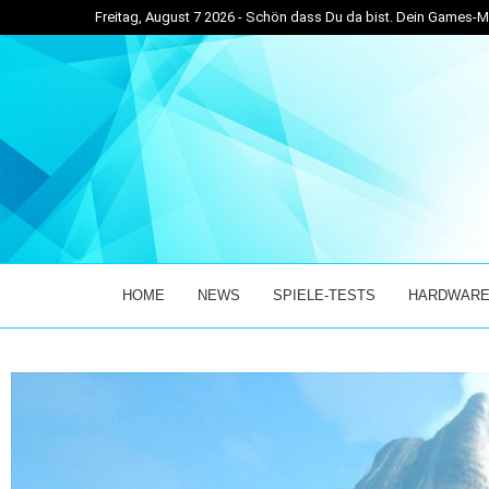
Freitag, August 7 2026 - Schön dass Du da bist. Dein Games
RTIGER MIX AUS...
BEI ÜBER 30 GRAD ABSOLUT DAS RICHTIGE: WINTE
HOME
NEWS
SPIELE-TESTS
HARDWARE