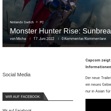
Nintendo Switch
PC
Monster Hunter Rise: Sunbrea
von
Micha
17. Juni 2022
0 Kommentar/Kommentare:
Capcom zeigt 
Informationen
Social Media
Der neue Traile
ein neues Gebi
nur in Asian fü
WIR AUF FACEBOOK:
Wir auf Facebook: