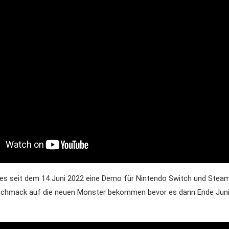
 es seit dem 14 Juni 2022 eine Demo für Nintendo Switch und Steam
chmack auf die neuen Monster bekommen bevor es dann Ende Juni