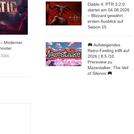
Diablo 4: PTR 3.2.0
startet am 04.08.2026
– Blizzard gewährt
ersten Ausblick auf
Saison 15
t – Moderner
Path of Exile 1: Curse of the
Faktoren der Klan
Aufsteigendes
hooter
Allflame...
geräuschunter
Retro-Feeling trifft auf
Kopfhör
i 2026
25. Juli 2026
2026 | 8,5 /10
19. Juli 
Prereview zu
Mazestalker: The Veil
of Silenos