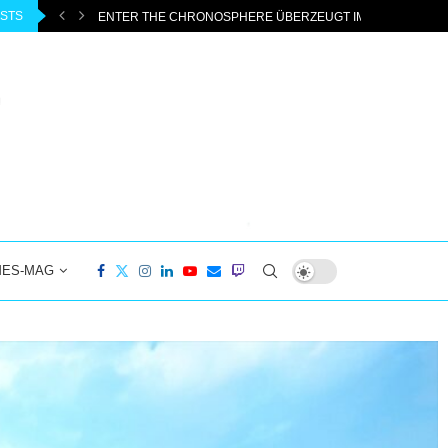
OSTS
ESS MIT...
BEAST OF REINCARNATION – GAME FREAKS NEUES ABENTE
MES-MAG