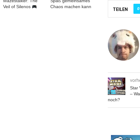
Mazestalker: The
Spaß gemeinsames
Veil of Silenos
Chaos machen kann
0
TEILEN
vorh
Star
– Wa
noch?