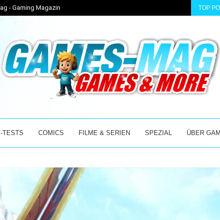
-Mag - Gaming Magazin
TOP P
R...
ENTER THE CHRONOSPHERE ÜBERZEUGT IM EARLY ACC
-TESTS
COMICS
FILME & SERIEN
SPEZIAL
ÜBER GA