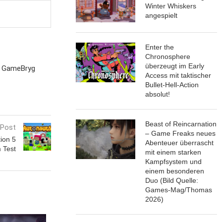
Winter Whiskers
angespielt
Enter the
Chronosphere
überzeugt im Early
s GameBryg
Access mit taktischer
Bullet-Hell-Action
absolut!
Beast of Reincarnation
 Post
– Game Freaks neues
ion 5
Abenteuer überrascht
m Test
mit einem starken
Kampfsystem und
einem besonderen
Duo (Bild Quelle:
Games-Mag/Thomas
2026)