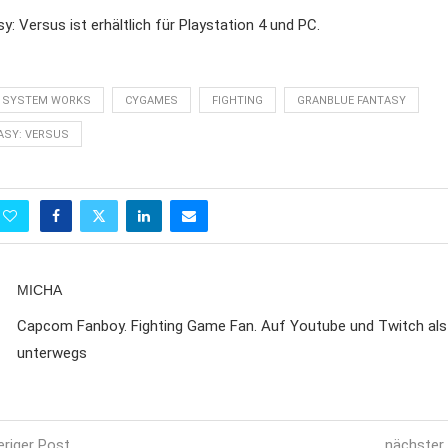
y: Versus ist erhältlich für Playstation 4 und PC.
 SYSTEM WORKS
CYGAMES
FIGHTING
GRANBLUE FANTASY
ASY: VERSUS
MICHA
Capcom Fanboy. Fighting Game Fan. Auf Youtube und Twitch al
unterwegs
eriger Post
nächster