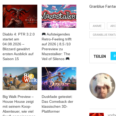
Granblue Fantas
ANIME
ARC
Diablo 4: PTR 3.2.0
Aufsteigendes
GRANBLUE FANT
startet am
Retro-Feeling trifft
04.08.2026 –
auf 2026 | 8,5 /10
Blizzard gewährt
Prereview zu
ersten Ausblick auf
Mazestalker: The
0
TEILEN
Saison 15
Veil of Silenos
Big Walk Preview –
Duskfade getestet:
House House zeigt
Das Comeback der
mit seinem Koop-
klassischen 3D-
Abenteuer, wie viel
Plattformer
vorh