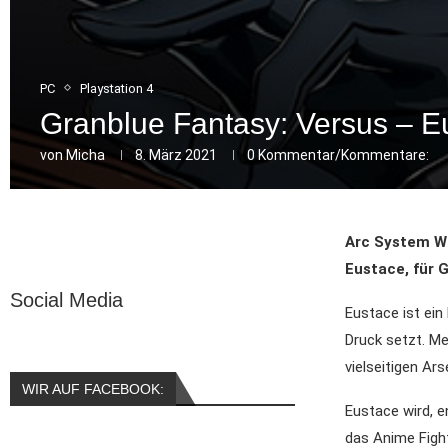
PC
Playstation 4
Granblue Fantasy: Versus – Eu
von
Micha
8. März 2021
0 Kommentar/Kommentare:
Arc System Wo
Eustace
, für
Social Media
Eustace ist ein
Druck setzt. Me
vielseitigen Ars
WIR AUF FACEBOOK:
Eustace wird, e
das Anime Fight