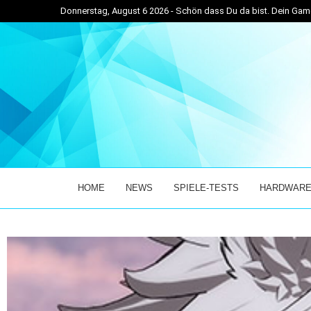
Donnerstag, August 6 2026 - Schön dass Du da bist. Dein G
VETICKER! – DER...
ENTER THE CHRONOSPHERE ÜBERZEUGT IM EARLY
HOME
NEWS
SPIELE-TESTS
HARDWARE