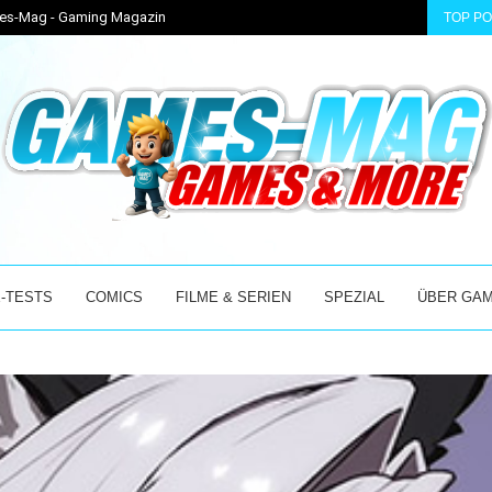
ames-Mag - Gaming Magazin
TOP P
 ACCESS MIT...
BEAST OF REINCARNATION – GAME FREAKS NEUES AB
-TESTS
COMICS
FILME & SERIEN
SPEZIAL
ÜBER GA