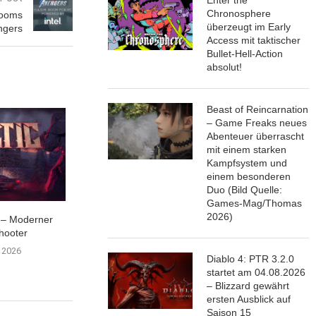
Chronosphere
Rooms
überzeugt im Early
ngers
Access mit taktischer
Bullet-Hell-Action
absolut!
Beast of Reincarnation
– Game Freaks neues
Abenteuer überrascht
mit einem starken
Kampfsystem und
einem besonderen
Duo (Bild Quelle:
Games-Mag/Thomas
2026)
t – Moderner
Path of Exile 1: Curse of the
Faktoren der Klan
hooter
Allflame...
geräuschunter
Kopfhör
i 2026
25. Juli 2026
Diablo 4: PTR 3.2.0
19. Juli 
startet am 04.08.2026
– Blizzard gewährt
ersten Ausblick auf
Saison 15