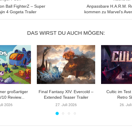
on Ball FighterZ – Super
Anpassbare H.A.R.M. 
jin 4 Gogeta Trailer
kommen zu Marvel’s Ave
DAS WIRST DU AUCH MÖGEN:
ner großartiger
Final Fantasy XIV: Evercold –
Cultic im Tes
/10 Review...
Extended Teaser Trailer
Retro S
uli 2026
27. Juli 2026
26. Jul