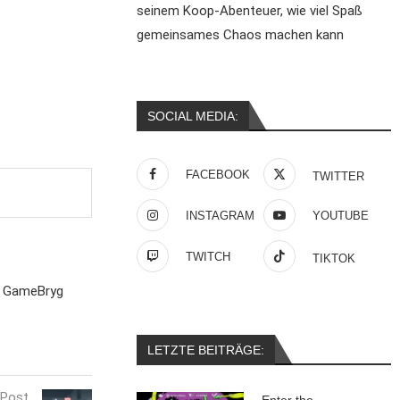
seinem Koop-Abenteuer, wie viel Spaß
gemeinsames Chaos machen kann
SOCIAL MEDIA:
FACEBOOK
TWITTER
INSTAGRAM
YOUTUBE
TWITCH
TIKTOK
s GameBryg
LETZTE BEITRÄGE:
 Post
Enter the