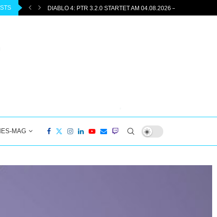
OSTS
ENTEUER...
DIABLO 4: PTR 3.2.0 STARTET AM 04.08.2026 –...
MES-MAG