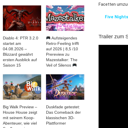
Facetten umzu
Five Night
Trailer zum S
Diablo 4: PTR 3.2.0
Aufsteigendes
startet am
Retro-Feeling trifft
04.08.2026 –
auf 2026 | 8,5 /10
Blizzard gewährt
Prereview zu
ersten Ausblick auf
Mazestalker: The
Saison 15
Veil of Silenos
Big Walk Preview –
Duskfade getestet:
House House zeigt
Das Comeback der
mit seinem Koop-
klassischen 3D-
Abenteuer, wie viel
Plattformer