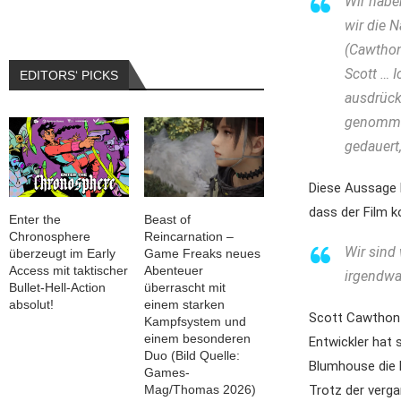
Wir habe
wir die 
(Cawthon
Scott … 
EDITORS‘ PICKS
ausdrücke
genommen
gedauert,
Diese Aussage k
dass der Film ko
Enter the
Beast of
Chronosphere
Reincarnation –
Wir sind 
überzeugt im Early
Game Freaks neues
Access mit taktischer
Abenteuer
irgendwa
Bullet-Hell-Action
überrascht mit
absolut!
einem starken
Scott Cawthon i
Kampfsystem und
einem besonderen
Entwickler hat 
Duo (Bild Quelle:
Blumhouse die R
Games-
Trotz der verga
Mag/Thomas 2026)