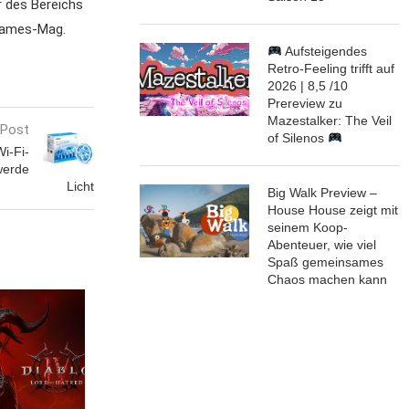
r des Bereichs
 Games-Mag.
Aufsteigendes
Retro-Feeling trifft auf
2026 | 8,5 /10
Prereview zu
Mazestalker: The Veil
 Post
of Silenos
i-Fi-
 werde
Licht
Big Walk Preview –
House House zeigt mit
seinem Koop-
Abenteuer, wie viel
Spaß gemeinsames
Chaos machen kann