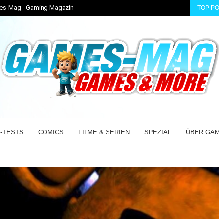
ames-Mag - Gaming Magazin
TOP P
 ACCESS MIT...
BEAST OF REINCARNATION – GAME FREAKS NEUES AB
-TESTS
COMICS
FILME & SERIEN
SPEZIAL
ÜBER GA