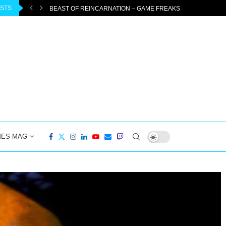
OSTS
ENTEUER...
DIABLO 4: PTR 3.2.0 STARTET AM 04.08.2026 –...
MES-MAG