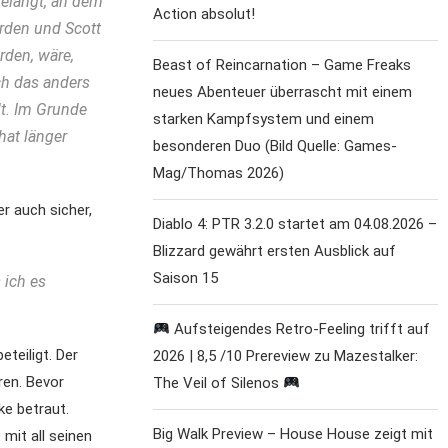
elangt, an dem
Action absolut!
erden und Scott
rden, wäre,
Beast of Reincarnation – Game Freaks
ch das anders
neues Abenteuer überrascht mit einem
lt. Im Grunde
starken Kampfsystem und einem
hat länger
besonderen Duo (Bild Quelle: Games-
Mag/Thomas 2026)
r auch sicher,
Diablo 4: PTR 3.2.0 startet am 04.08.2026 –
Blizzard gewährt ersten Ausblick auf
Saison 15
 ich es
Aufsteigendes Retro-Feeling trifft auf
teiligt. Der
2026 | 8,5 /10 Prereview zu Mazestalker:
ren. Bevor
The Veil of Silenos
ke betraut.
Big Walk Preview – House House zeigt mit
mit all seinen