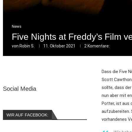
News
Five Nights at Freddy’s Film v
von
Robin S.
11. Oktober 2021
2 Komentare:
Dass die Five N
Scott Cawthon 
sollte, dass de
Social Media
nun aber mit e
Potter, ist aus
aufzubereiten. 
WIR AUF FACEBOOK:
vorhandenes Ve