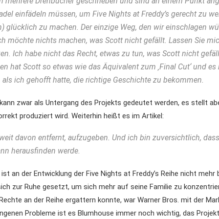
n mehrere Drehbücher geschrieben und sind an einem Punkt ang
Nadel einfädeln müssen, um Five Nights at Freddy’s gerecht zu w
) glücklich zu machen. Der einzige Weg, den wir einschlagen wü
Ich möchte nichts machen, was Scott nicht gefällt. Lassen Sie mi
n. Ich habe nicht das Recht, etwas zu tun, was Scott nicht gefäl
 hat Scott so etwas wie das Äquivalent zum ‚Final Cut‘ und es 
 als ich gehofft hatte, die richtige Geschichte zu bekommen.
ann zwar als Untergang des Projekts gedeutet werden, es stellt abe
rrekt produziert wird. Weiterhin heißt es im Artikel:
weit davon entfernt, aufzugeben. Und ich bin zuversichtlich, dass
nn herausfinden werde.
st an der Entwicklung der Five Nights at Freddy’s Reihe nicht mehr be
sich zur Ruhe gesetzt, um sich mehr auf seine Familie zu konzentrie
echte an der Reihe ergattern konnte, war Warner Bros. mit der Mar
ngenen Probleme ist es Blumhouse immer noch wichtig, das Projekt 