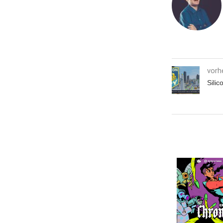
vorh
Silic