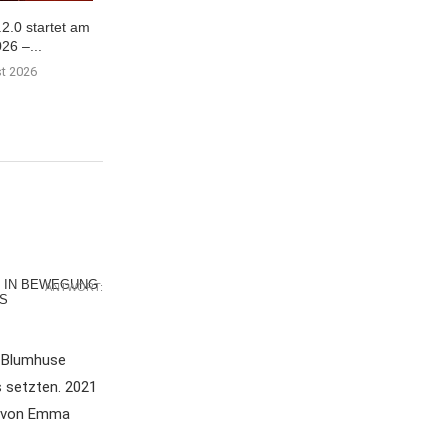
.2.0 startet am
Duskfade getestet: Das
Mein eigener 
26 –...
Comeback der klassischen 3D-
Planet… | 8/10
Plattformer
st 2026
30. Juli 
31. Juli 2026
S IN BEWEGUNG
ANTWORT:
S
n Blumhuse
s setzten. 2021
ch von Emma