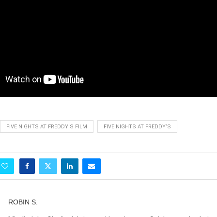
FIVE NIGHTS AT FREDDY'S FILM
FIVE NIGHTS AT FREDDY‘S
ROBIN S.