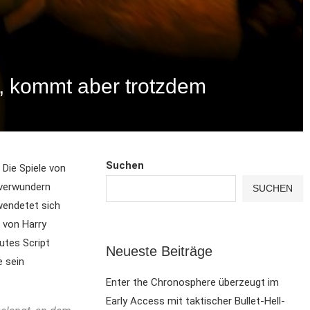
or, kommt aber trotzdem
Suchen
 Die Spiele von
 verwundern
SUCHEN
wendetet sich
 von Harry
gutes Script
Neueste Beiträge
e sein
Enter the Chronosphere überzeugt im
Early Access mit taktischer Bullet-Hell-