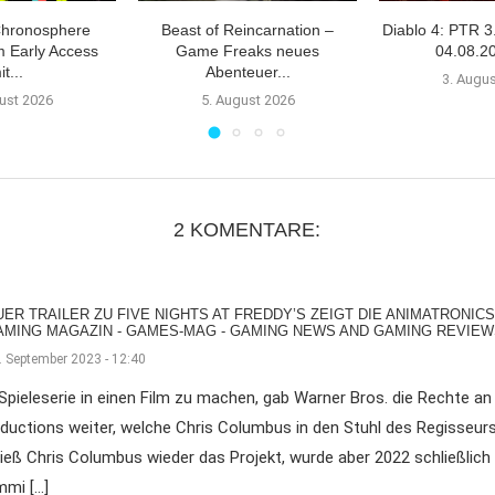
Chronosphere
Beast of Reincarnation –
Diablo 4: PTR 3
m Early Access
Game Freaks neues
04.08.20
it...
Abenteuer...
3. Augu
ust 2026
5. August 2026
2 KOMENTARE:
ER TRAILER ZU FIVE NIGHTS AT FREDDY’S ZEIGT DIE ANIMATRONIC
GAMING MAGAZIN - GAMES-MAG - GAMING NEWS AND GAMING REVIEW
. September 2023 - 12:40
 Spieleserie in einen Film zu machen, gab Warner Bros. die Rechte a
ductions weiter, welche Chris Columbus in den Stuhl des Regisseur
ließ Chris Columbus wieder das Projekt, wurde aber 2022 schließli
mi […]