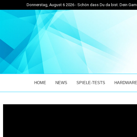
Donnerstag, August 6 2026 - Schön dass Du da bist. Dein G
VETICKER! – DER...
ENTER THE CHRONOSPHERE ÜBERZEUGT IM EARLY
HOME
NEWS
SPIELE-TESTS
HARDWARE