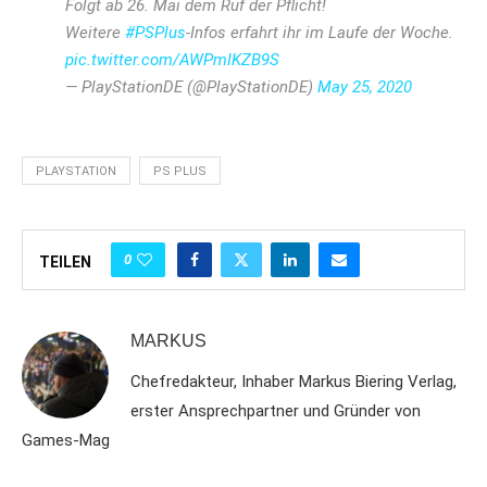
Folgt ab 26. Mai dem Ruf der Pflicht!
Weitere
#PSPlus
-Infos erfahrt ihr im Laufe der Woche.
pic.twitter.com/AWPmIKZB9S
— PlayStationDE (@PlayStationDE)
May 25, 2020
PLAYSTATION
PS PLUS
0
TEILEN
MARKUS
Chefredakteur, Inhaber Markus Biering Verlag,
erster Ansprechpartner und Gründer von
Games-Mag