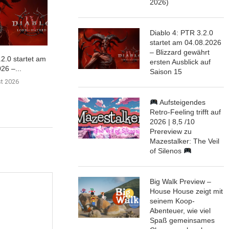
2026)
Diablo 4: PTR 3.2.0
startet am 04.08.2026
– Blizzard gewährt
.2.0 startet am
Duskfade getestet: Das
Mein eigener 
ersten Ausblick auf
26 –...
Comeback der klassischen 3D-
Planet… | 8/10
Saison 15
Plattformer
st 2026
30. Juli 
31. Juli 2026
Aufsteigendes
Retro-Feeling trifft auf
2026 | 8,5 /10
Prereview zu
Mazestalker: The Veil
of Silenos
Big Walk Preview –
House House zeigt mit
seinem Koop-
Abenteuer, wie viel
Spaß gemeinsames