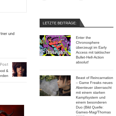
LETZTE BEITRÄGE:
rtner und
Enter the
Chronosphere
überzeugt im Early
Access mit taktischer
Bullet-Hell-Action
absolut!
 Post
ood &
erden
Beast of Reincarnation
– Game Freaks neues
Abenteuer überrascht
mit einem starken
Kampfsystem und
einem besonderen
Duo (Bild Quelle:
Games-Mag/Thomas