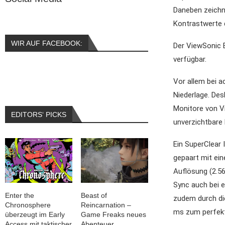
Daneben zeichne
Kontrastwerte d
WIR AUF FACEBOOK:
Der ViewSonic 
verfügbar.
Vor allem bei a
Niederlage. De
Monitore von V
EDITORS‘ PICKS
unverzichtbare 
Ein SuperClear 
gepaart mit ein
Auflösung (2.56
Sync auch bei e
Enter the
Beast of
zudem durch die
Chronosphere
Reincarnation –
ms zum perfekt
überzeugt im Early
Game Freaks neues
Access mit taktischer
Abenteuer