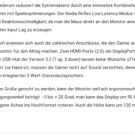
iederum reduziert die Systemlatenz durch eine innovative Kombinat
ren mit Spieleoptimierungen. Der Nvidia Reflex Low Latency-Modus 
 Reaktionsschnelligkeit, da man die Maus direkt an den Monitor ans
ten Input Lag zu erzeugen.
sch erweisen sich auch die zahlreichen Anschlüsse, die den Gamer 
Monitor für den Alltag machen. Zwei HDMI-Ports (2.0), ein DisplayPort
er USB-Hub der Version 3.2 (1 up, 3 down) lassen keine Wünsche of
et zur Hand ist, müssen die Gamer nicht auf Sound verzichten, de
 integrierten 3 Watt-Stereolautsprechern.
r Größe gerecht zu werden, kann der Monitor vielfach ergonomisc
gungswinkel beträgt -5 bis + 20 Grad, man kann das Display um 90 
igene Achse ins Hochformat rotieren. Auch die Höhe kann um 120