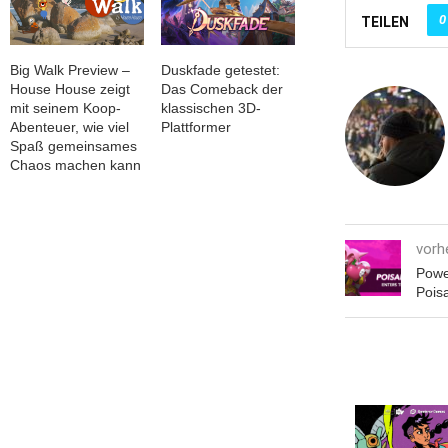
0
TEILEN
Big Walk Preview –
Duskfade getestet:
House House zeigt
Das Comeback der
mit seinem Koop-
klassischen 3D-
Abenteuer, wie viel
Plattformer
Spaß gemeinsames
Chaos machen kann
vorh
Power
Poisa
erall? Warum die
ranche 2026 so