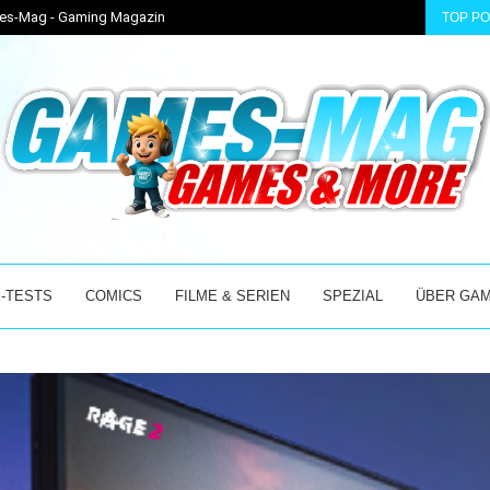
ames-Mag - Gaming Magazin
TOP P
 ACCESS MIT...
BEAST OF REINCARNATION – GAME FREAKS NEUES AB
-TESTS
COMICS
FILME & SERIEN
SPEZIAL
ÜBER GA