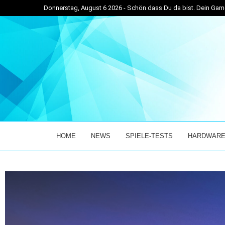
Donnerstag, August 6 2026 - Schön dass Du da bist. Dein G
VETICKER! – DER...
ENTER THE CHRONOSPHERE ÜBERZEUGT IM EARLY
HOME
NEWS
SPIELE-TESTS
HARDWARE