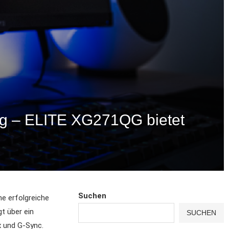
ng – ELITE XG271QG bietet
Suchen
ne erfolgreiche
t über ein
SUCHEN
x und G-Sync.