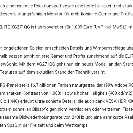
n eine minimale Reaktionszeit sowie eine hohe Helligkeit und stark
iesen leistungsfähigen Monitor für ambitionierte Gamer und Profis
ELITE XG271QG ist ab November für 1.099 Euro (UVP inkl. MwSt.) im
ctiongeladenen Spielen entscheiden Details und Wimpernschläge übe
shalb setzen ambitionierte Gamer und Profis zunehmend auf die EL
iewSonic. Mit dem XG271QG geht nun ein neues Modell an den Start,
Features auf dem aktuellen Stand der Technik vereint.
IPS-Panel stellt 16,7 Millionen Farben naturgetreu dar (99% Adobe RG
em starken Kontrast von 1.000:1 sowie hoher Helligkeit (400 cd/m2
0 x 1.440) erlaubt ultra-scharfe Details, die auch dank VESA HDR 40
xtrem schnellen Bildabfolgen nicht verwischen oder verzerren. Flot
 rasante Bildwiederholungsrate von 240Hz und eine sehr kurze Reak
en Spaß in der Freizeit und beim Wettkampf.