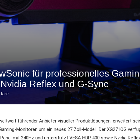
Sonic für professionelles Gami
vidia Reflex und G-Sync
are:
weltweit führender Anbieter visueller Produktlösungen, erweitert sei
 Gaming-Monitoren um ein neues 27 Zoll-Modell. Der XG271QG verfüg
-Panel mit 240Hz und unterstützt VESA HDR 400 sowie Nvidia Refle