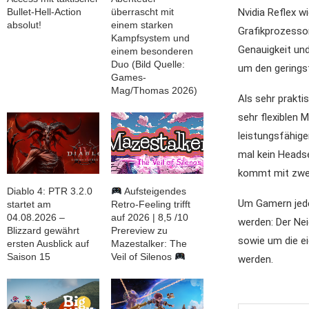
Nvidia Reflex w
Bullet-Hell-Action
überrascht mit
absolut!
einem starken
Grafikprozesso
Kampfsystem und
Genauigkeit und
einem besonderen
Duo (Bild Quelle:
um den gerings
Games-
Mag/Thomas 2026)
Als sehr prakti
sehr flexiblen 
leistungsfähig
mal kein Heads
kommt mit zwei
Diablo 4: PTR 3.2.0
Aufsteigendes
Um Gamern jede
startet am
Retro-Feeling trifft
04.08.2026 –
auf 2026 | 8,5 /10
werden: Der Nei
Blizzard gewährt
Prereview zu
sowie um die e
ersten Ausblick auf
Mazestalker: The
Saison 15
Veil of Silenos
werden.