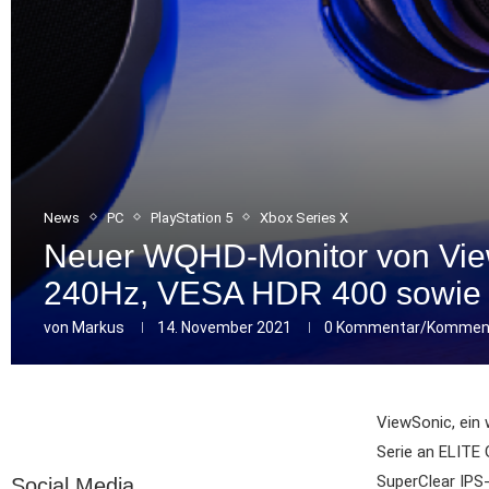
News
PC
PlayStation 5
Xbox Series X
Neuer WQHD-Monitor von View
240Hz, VESA HDR 400 sowie N
von
Markus
14. November 2021
0 Kommentar/Komment
ViewSonic, ein 
Serie an ELITE
SuperClear IPS
Social Media