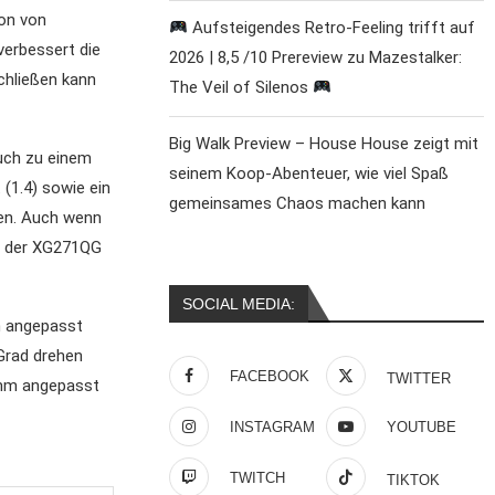
ion von
Aufsteigendes Retro-Feeling trifft auf
verbessert die
2026 | 8,5 /10 Prereview zu Mazestalker:
chließen kann
The Veil of Silenos
Big Walk Preview – House House zeigt mit
auch zu einem
seinem Koop-Abenteuer, wie viel Spaß
 (1.4) sowie ein
gemeinsames Chaos machen kann
fen. Auch wenn
nn der XG271QG
SOCIAL MEDIA:
h angepasst
Grad drehen
FACEBOOK
TWITTER
 mm angepasst
INSTAGRAM
YOUTUBE
TWITCH
TIKTOK