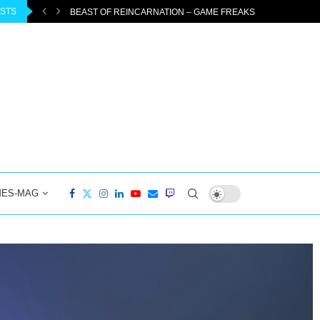
OSTS
ENTEUER...
DIABLO 4: PTR 3.2.0 STARTET AM 04.08.2026 –...
MES-MAG