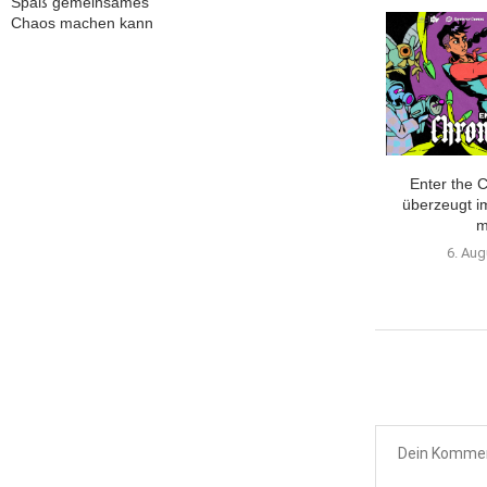
Spaß gemeinsames
Chaos machen kann
sy XIV: Evercold –
Cultic im Test – Moderner
Enter the 
 Teaser Trailer
Retro Shooter
überzeugt i
m
 Juli 2026
26. Juli 2026
6. Aug