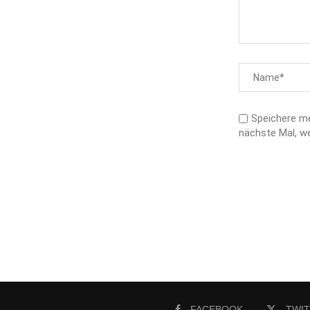
Speichere m
nächste Mal, w
FACEBOOK
TWI