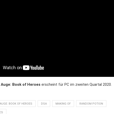
Auge: Book of Heroes
erscheint für PC im zweiten Quartal 2020.
AUGE: BOOK OF HEROES
DSA
MAKING OF
RANDOM POTION
ES