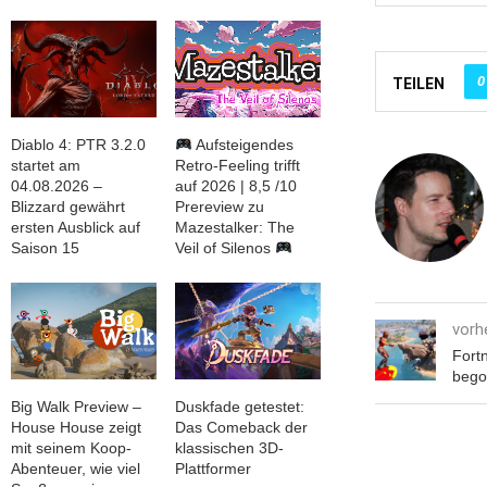
0
TEILEN
Diablo 4: PTR 3.2.0
Aufsteigendes
startet am
Retro-Feeling trifft
04.08.2026 –
auf 2026 | 8,5 /10
Blizzard gewährt
Prereview zu
ersten Ausblick auf
Mazestalker: The
Saison 15
Veil of Silenos
vorh
Fortn
bego
Big Walk Preview –
Duskfade getestet:
House House zeigt
Das Comeback der
mit seinem Koop-
klassischen 3D-
Abenteuer, wie viel
Plattformer