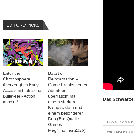
EDITORS‘ PICKS
Enter the
Beast of
Chronosphere
Reincarnation –
überzeugt im Early
Game Freaks neues
Access mit taktischer
Abenteuer
Bullet-Hell-Action
überrascht mit
Das Schwarze 
absolut!
einem starken
Kampfsystem und
einem besonderen
Duo (Bild Quelle:
DAS SCHWARZE 
Games-
Mag/Thomas 2026)
WILD RIVER GAM