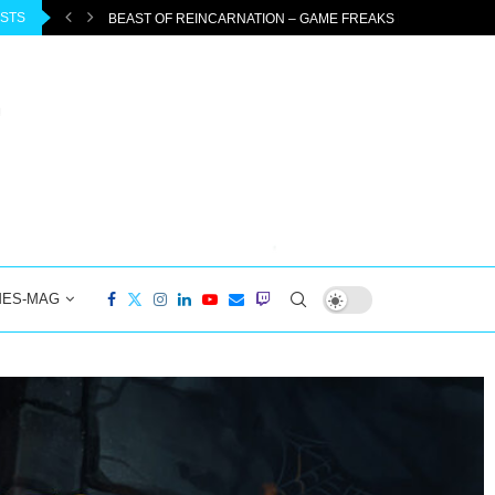
OSTS
ENTEUER...
DIABLO 4: PTR 3.2.0 STARTET AM 04.08.2026 –...
MES-MAG