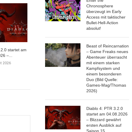
Enter the
Chronosphere
überzeugt im Early
Access mit taktischer
Bullet-Hell-Action
absolut!
Beast of Reincarnation
.2.0 startet am
Duskfade getestet: Das
Mein eigener 
– Game Freaks neues
26 –...
Comeback der klassischen 3D-
Planet… | 8/10
Abenteuer überrascht
Plattformer
mit einem starken
st 2026
30. Juli 
Kampfsystem und
31. Juli 2026
einem besonderen
Duo (Bild Quelle:
Games-Mag/Thomas
2026)
Diablo 4: PTR 3.2.0
startet am 04.08.2026
– Blizzard gewährt
ersten Ausblick auf
Saison 15