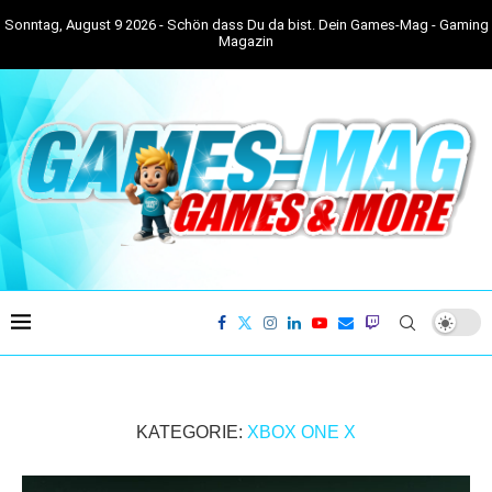
Sonntag, August 9 2026 - Schön dass Du da bist. Dein Games-Mag - Gaming
Magazin
KATEGORIE:
XBOX ONE X