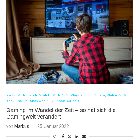
News
Nintendo Switch
PC
Playstation 4
PlayStation 5
Xbox One
Xbox One X
Xbox Series X
Gaming im Wandel der Zeit – so hat sich die
Gamingwelt verändert
von
Markus
25. Januar 2022