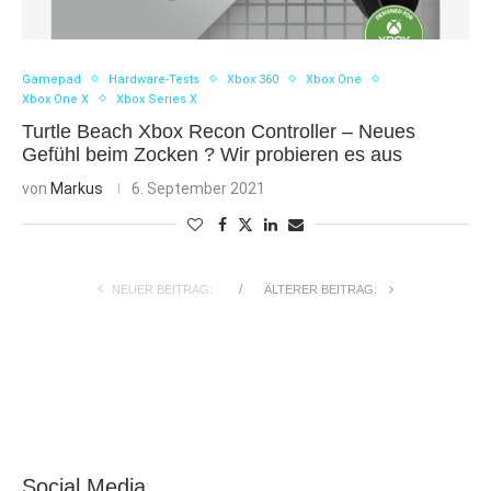
Gamepad
Hardware-Tests
Xbox 360
Xbox One
Xbox One X
Xbox Series X
Turtle Beach Xbox Recon Controller – Neues
Gefühl beim Zocken ? Wir probieren es aus
von
Markus
6. September 2021
NEUER BEITRAG:
ÄLTERER BEITRAG:
Social Media