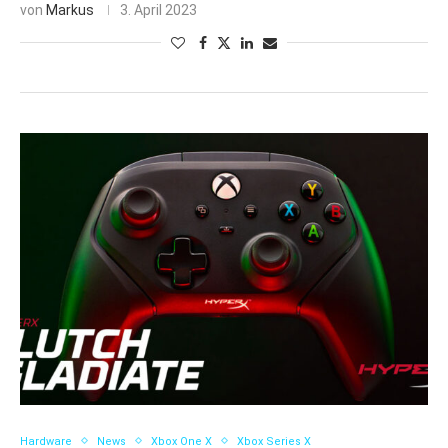
von
Markus
3. April 2023
Hardware
News
Xbox One X
Xbox Series X