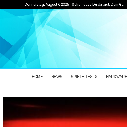
Donnerstag, August 6 2026 - Schön dass Du da bist. Dein G
. JULI...
BEAST OF REINCARNATION – GAME FREAKS NEUE
HOME
NEWS
SPIELE-TESTS
HARDWARE