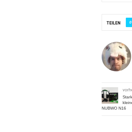
0
TEILEN
vorh
Star
klein
NUBWO N16