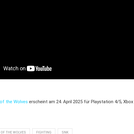
y of the Wolves
erscheint am 24. April 2025 für Playstation 4/5, Xbox
Y OF THE WOLVES
FIGHTING
SNK