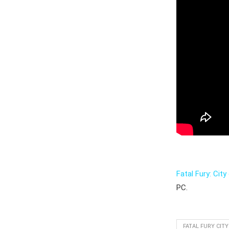
Fatal Fury: Cit
PC.
FATAL FURY CIT