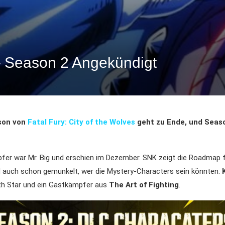
 – Season 2 Angekündigt
:
son von
Fatal Fury: City of the Wolves
geht zu Ende, und Seaso
fer war Mr. Big und erschien im Dezember. SNK zeigt die Roadmap f
d auch schon gemunkelt, wer die Mystery-Characters sein könnten:
rth Star und ein Gastkämpfer aus
The Art of Fighting
.