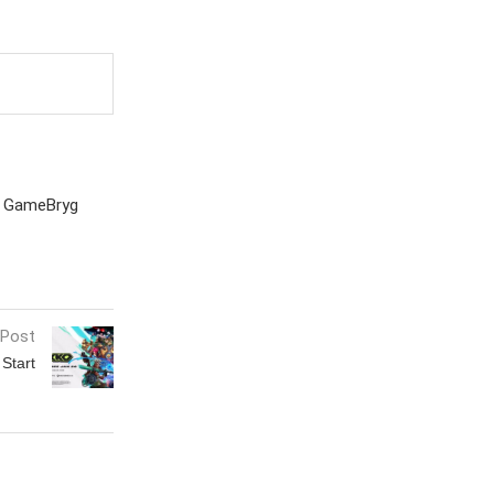
s GameBryg
 Post
Start