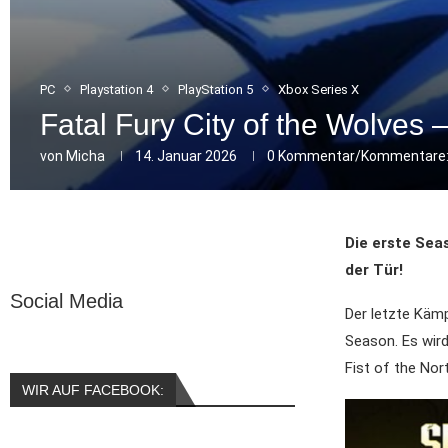
PC
Playstation 4
PlayStation 5
Xbox Series X
Fatal Fury City of the Wolves
von
Micha
14. Januar 2026
0 Kommentar/Kommentare
Die erste Sea
der Tür!
Social Media
Der letzte Kämp
Season. Es wir
Fist of the No
WIR AUF FACEBOOK: