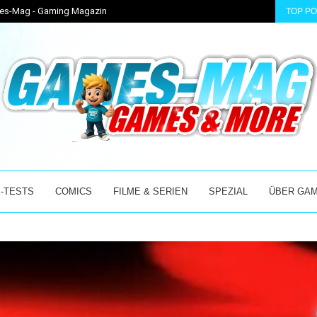
ames-Mag - Gaming Magazin
TOP P
S ABENTEUER...
DIABLO 4: PTR 3.2.0 STARTET AM 04.08.2026 –...
-TESTS
COMICS
FILME & SERIEN
SPEZIAL
ÜBER GA