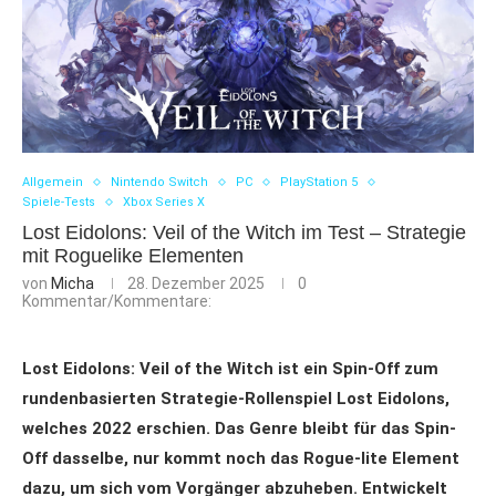
Allgemein
Nintendo Switch
PC
PlayStation 5
Spiele-Tests
Xbox Series X
Lost Eidolons: Veil of the Witch im Test – Strategie
mit Roguelike Elementen
von
Micha
28. Dezember 2025
0
Kommentar/Kommentare:
Lost Eidolons: Veil of the Witch ist ein Spin-Off zum
rundenbasierten Strategie-Rollenspiel Lost Eidolons,
welches 2022 erschien. Das Genre bleibt für das Spin-
Off dasselbe, nur kommt noch das Rogue-lite Element
dazu, um sich vom Vorgänger abzuheben. Entwickelt