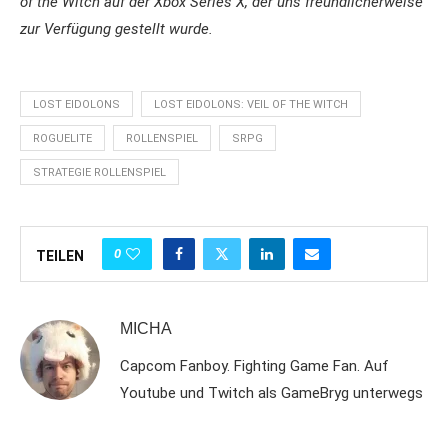
of the Witch
auf der Xbox Series X, der uns freundlicherweise
zur Verfügung gestellt wurde.
LOST EIDOLONS
LOST EIDOLONS: VEIL OF THE WITCH
ROGUELITE
ROLLENSPIEL
SRPG
STRATEGIE ROLLENSPIEL
0
TEILEN
MICHA
Capcom Fanboy. Fighting Game Fan. Auf
Youtube und Twitch als GameBryg unterwegs