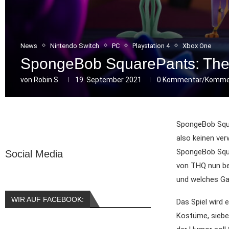
News
Nintendo Switch
PC
Playstation 4
Xbox One
SpongeBob SquarePants: The
von
Robin S.
19. September 2021
0 Kommentar/Komme
SpongeBob Squar
also keinen ver
SpongeBob Squa
Social Media
von THQ nun bek
und welches Ga
WIR AUF FACEBOOK:
Das Spiel wird 
Kostüme, sieben