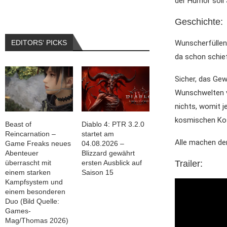
der Humor soll
Geschichte:
EDITORS‘ PICKS
Wunscherfüllen
da schon schie
Sicher, das Ge
Wunschwelten vo
nichts, womit 
kosmischen Ko
Beast of
Diablo 4: PTR 3.2.0
Reincarnation –
startet am
Alle machen de
Game Freaks neues
04.08.2026 –
Abenteuer
Blizzard gewährt
Trailer:
überrascht mit
ersten Ausblick auf
einem starken
Saison 15
Kampfsystem und
einem besonderen
Duo (Bild Quelle:
Games-
Mag/Thomas 2026)