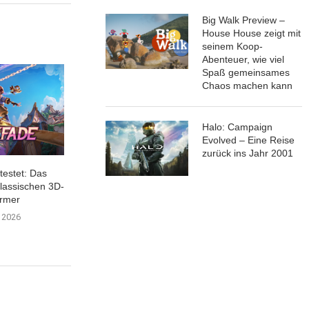
Big Walk Preview –
House House zeigt mit
seinem Koop-
Abenteuer, wie viel
Spaß gemeinsames
Chaos machen kann
Halo: Campaign
Evolved – Eine Reise
zurück ins Jahr 2001
testet: Das
Mein eigener großartiger
Express Rider S
lassischen 3D-
Planet… | 8/10 Review...
Test: Einzigartig
ormer
30. Juli 2026
30. Juli 
i 2026