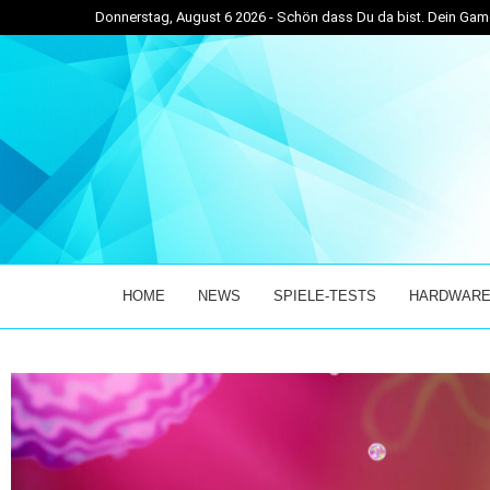
Donnerstag, August 6 2026 - Schön dass Du da bist. Dein G
. JULI...
BEAST OF REINCARNATION – GAME FREAKS NEUE
HOME
NEWS
SPIELE-TESTS
HARDWARE