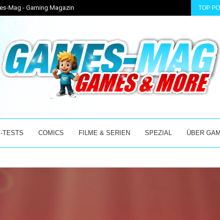
ames-Mag - Gaming Magazin
TOP P
S ABENTEUER...
DIABLO 4: PTR 3.2.0 STARTET AM 04.08.2026 –...
-TESTS
COMICS
FILME & SERIEN
SPEZIAL
ÜBER GA