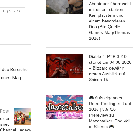
Abenteuer überrascht
mit einem starken
THQ NORDIC
Kampfsystem und
einem besonderen
Duo (Bild Quelle:
Games-Mag/Thomas
2026)
Diablo 4: PTR 3.2.0
startet am 04.08.2026
– Blizzard gewährt
r des Bereichs
ersten Ausblick auf
 Games-Mag.
Saison 15
Aufsteigendes
Retro-Feeling trifft auf
2026 | 8,5 /10
 Post
Prereview zu
as der
Mazestalker: The Veil
isney
of Silenos
Channel Legacy