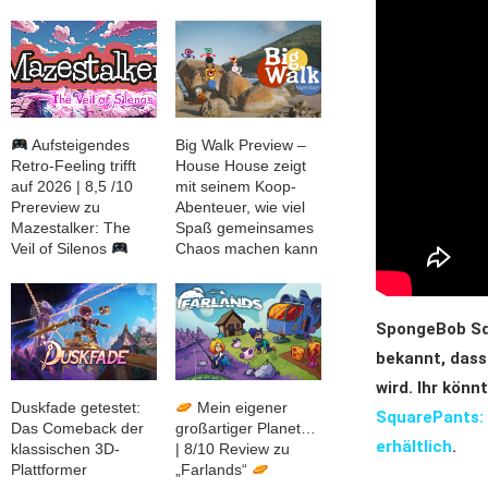
Aufsteigendes
Big Walk Preview –
Retro-Feeling trifft
House House zeigt
auf 2026 | 8,5 /10
mit seinem Koop-
Prereview zu
Abenteuer, wie viel
Mazestalker: The
Spaß gemeinsames
Veil of Silenos
Chaos machen kann
SpongeBob Sq
bekannt, dass
wird. Ihr kön
Duskfade getestet:
Mein eigener
SquarePants: 
Das Comeback der
großartiger Planet…
erhältlich
.
klassischen 3D-
| 8/10 Review zu
Plattformer
„Farlands“