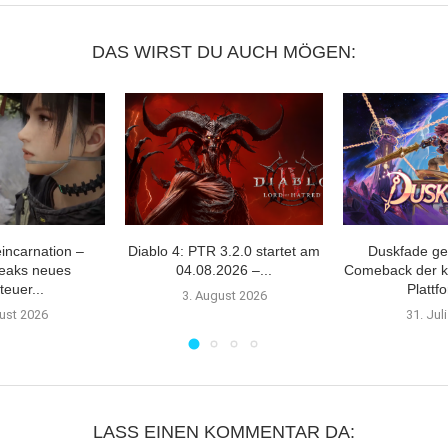
DAS WIRST DU AUCH MÖGEN:
incarnation –
Diablo 4: PTR 3.2.0 startet am
Duskfade ge
eaks neues
04.08.2026 –...
Comeback der k
euer...
Plattf
3. August 2026
ust 2026
31. Jul
LASS EINEN KOMMENTAR DA: