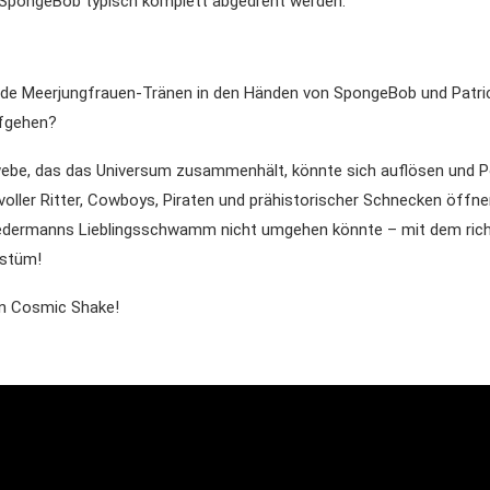
 SpongeBob typisch komplett abgedreht werden.
de Meerjungfrauen-Tränen in den Händen von SpongeBob und Patr
fgehen?
webe, das das Universum zusammenhält, könnte sich auflösen und Po
ller Ritter, Cowboys, Piraten und prähistorischer Schnecken öffnen
jedermanns Lieblingsschwamm nicht umgehen könnte – mit dem rich
stüm!
n Cosmic Shake!