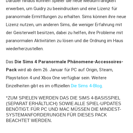
Darüber hinaus können Spieler die neue Mediumfähigkeit
erwerben, um Guidry zu beeindrucken und eine Lizenz für
paranormale Ermittlungen zu erhalten. Sims können ihre neue
Lizenz nutzen, um anderen Sims, die weniger Erfahrung mit
der Geisterwelt besitzen, dabei zu helfen, ihre Probleme mit
paranormalen Aktivitäten zu lösen und die Ordnung im Haus
wiederherzustellen.
Das
Die Sims 4 Paranormale Phänomene-Accessoires-
Pack
wird ab dem 26. Januar für PC auf Origin, Steam,
Playstation 4 und Xbox One verfügbar sein. Weitere
Einzelheiten gibt es im offiziellen
Die Sims 4-Blog
.
*ZUM SPIELEN WERDEN DAS DIE SIMS 4-BASISSPIEL
(SEPARAT ERHÄLTLICH) SOWIE ALLE SPIEL-UPDATES
BENÖTIGT. FÜR PC UND MAC MÜSSEN DIE MINDEST-
SYSTEMANFORDERUNGEN FÜR DIESES PACK
BEACHTET WERDEN.