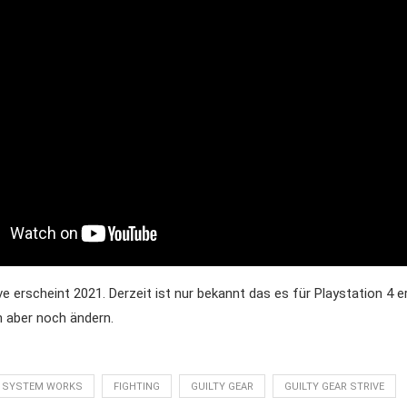
ve erscheint 2021. Derzeit ist nur bekannt das es für Playstation 4 e
h aber noch ändern.
 SYSTEM WORKS
FIGHTING
GUILTY GEAR
GUILTY GEAR STRIVE