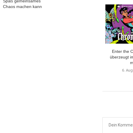
Spaß gemeinsames
Chaos machen kann
sy XIV: Evercold –
Xbox-Wochenrückblick: Das
Enter the 
 Teaser Trailer
war die Xbox-Woche vom 20.
überzeugt i
bis...
m
 Juli 2026
26. Juli 2026
6. Aug