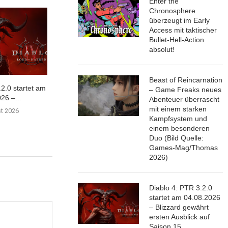
Enter the
Chronosphere
überzeugt im Early
Access mit taktischer
Bullet-Hell-Action
absolut!
Beast of Reincarnation
.2.0 startet am
Duskfade getestet: Das
Mein eigener 
– Game Freaks neues
26 –...
Comeback der klassischen 3D-
Planet… | 8/10
Abenteuer überrascht
Plattformer
mit einem starken
st 2026
30. Juli 
Kampfsystem und
31. Juli 2026
einem besonderen
Duo (Bild Quelle:
Games-Mag/Thomas
2026)
Diablo 4: PTR 3.2.0
startet am 04.08.2026
– Blizzard gewährt
ersten Ausblick auf
Saison 15