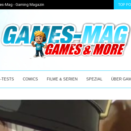
ames-Mag - Gaming Magazin
TOP P
 ACCESS MIT...
BEAST OF REINCARNATION – GAME FREAKS NEUES AB
-TESTS
COMICS
FILME & SERIEN
SPEZIAL
ÜBER GA