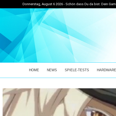
Donnerstag, August 6 2026 - Schön dass Du da bist. Dein G
VETICKER! – DER...
ENTER THE CHRONOSPHERE ÜBERZEUGT IM EARLY
HOME
NEWS
SPIELE-TESTS
HARDWARE