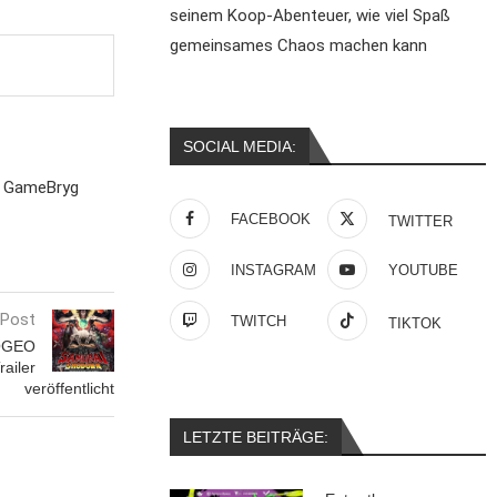
seinem Koop-Abenteuer, wie viel Spaß
gemeinsames Chaos machen kann
SOCIAL MEDIA:
s GameBryg
FACEBOOK
TWITTER
INSTAGRAM
YOUTUBE
 Post
TWITCH
TIKTOK
OGEO
railer
veröffentlicht
LETZTE BEITRÄGE: