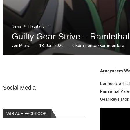
News
Playstation 4
Guilty Gear Strive – Ramlethal
von
Micha
13. Juni 2020
0 Kommentar/Kommentare:
Arcsystem Wor
Der neuste Trai
Social Media
Ramlethal Valen
Gear Revelator.
WIR AUF FACEBOOK: