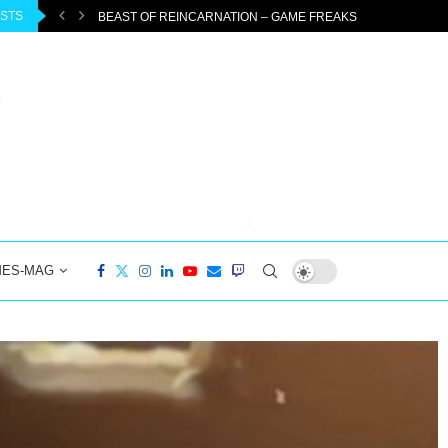
OSTS
ENTEUER...
DIABLO 4: PTR 3.2.0 STARTET AM 04.08.2026 –...
MES-MAG