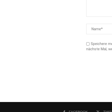
Speichere m
nächste Mal, w
FACEBOOK
TWI