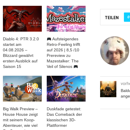
0
TEILEN
Diablo 4: PTR 3.2.0
Aufsteigendes
startet am
Retro-Feeling trifft
04.08.2026 –
auf 2026 | 8,5 /10
Blizzard gewährt
Prereview zu
ersten Ausblick auf
Mazestalker: The
Saison 15
Veil of Silenos
vorh
Baldu
ange
Big Walk Preview –
Duskfade getestet:
House House zeigt
Das Comeback der
mit seinem Koop-
klassischen 3D-
Abenteuer, wie viel
Plattformer