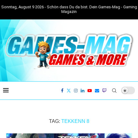
Sonntag, August 9 2026 - Schön dass Du da bist. Dein Games-Mag - Gaming
Magazin
TAG:
TEKKENN 8