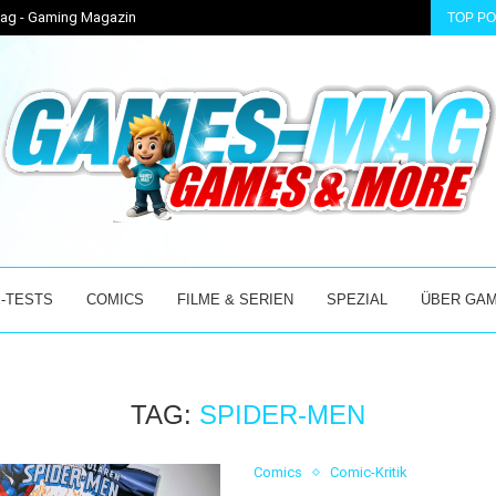
-Mag - Gaming Magazin
TOP P
CKER! – DER...
ENTER THE CHRONOSPHERE ÜBERZEUGT IM EARLY ACC
-TESTS
COMICS
FILME & SERIEN
SPEZIAL
ÜBER GA
TAG:
SPIDER-MEN
Comics
Comic-Kritik