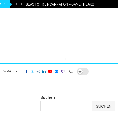
OSTS
ESS MIT...
BEAST OF REINCARNATION – GAME FREAKS NEUES ABENTE
MES-MAG
Suchen
SUCHEN