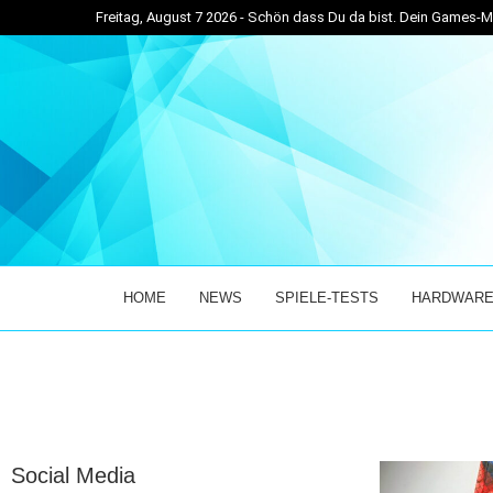
Freitag, August 7 2026 - Schön dass Du da bist. Dein Games
RTIGER MIX AUS...
GAMING NEWS: MISTFALL HUNTER RELEASE LIVETI
HOME
NEWS
SPIELE-TESTS
HARDWARE
Social Media