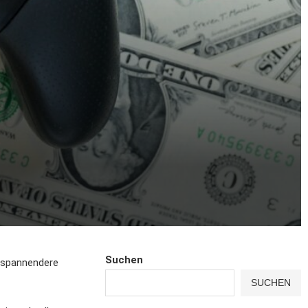
Suchen
r spannendere
SUCHEN