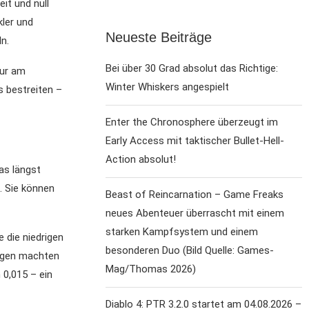
it und null
ler und
Neueste Beiträge
n.
Bei über 30 Grad absolut das Richtige:
nur am
Winter Whiskers angespielt
s bestreiten –
Enter the Chronosphere überzeugt im
Early Access mit taktischer Bullet-Hell-
Action absolut!
as längst
. Sie können
Beast of Reincarnation – Game Freaks
neues Abenteuer überrascht mit einem
starken Kampfsystem und einem
 die niedrigen
besonderen Duo (Bild Quelle: Games-
ungen machten
Mag/Thomas 2026)
 0,015 – ein
Diablo 4: PTR 3.2.0 startet am 04.08.2026 –