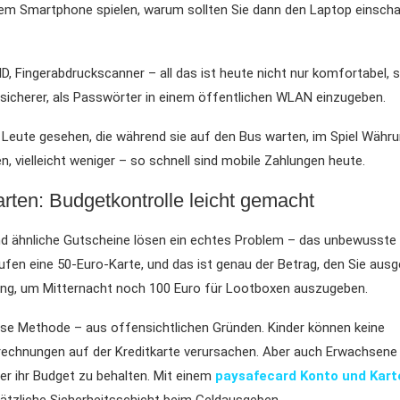
rem Smartphone spielen, warum sollten Sie dann den Laptop einscha
ID, Fingerabdruckscanner – all das ist heute nicht nur komfortabel,
h sicherer, als Passwörter in einem öffentlichen WLAN einzugeben.
Leute gesehen, die während sie auf den Bus warten, im Spiel Währu
n, vielleicht weniger – so schnell sind mobile Zahlungen heute.
rten: Budgetkontrolle leicht gemacht
d ähnliche Gutscheine lösen ein echtes Problem – das unbewusste
ufen eine 50-Euro-Karte, und das ist genau der Betrag, den Sie aus
ng, um Mitternacht noch 100 Euro für Lootboxen auszugeben.
iese Methode – aus offensichtlichen Gründen. Kinder können keine
echnungen auf der Kreditkarte verursachen. Aber auch Erwachsene 
ber ihr Budget zu behalten. Mit einem
paysafecard Konto und Kart
sätzliche Sicherheitsschicht beim Geldausgeben.