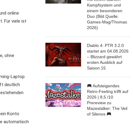
Kampfsystem und
einem besonderen
und online
Duo (Bild Quelle:
. Für viele ist
Games-Mag/Thomas
2026)
Diablo 4: PTR 3.2.0
startet am 04.08.2026
e, ohne
– Blizzard gewährt
ersten Ausblick auf
Saison 15
aming-Laptop
t deutlich
Aufsteigendes
Retro-Feeling trifft auf
 bestehenden
2026 | 8,5 /10
Prereview zu
Mazestalker: The Veil
 ein Konto
of Silenos
fe automatisch