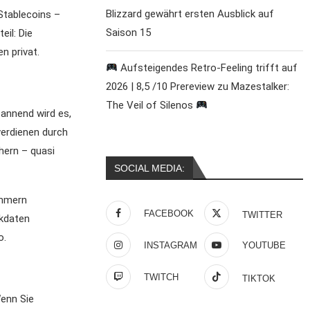
Blizzard gewährt ersten Ausblick auf
Stablecoins –
Saison 15
eil: Die
n privat.
Aufsteigendes Retro-Feeling trifft auf
2026 | 8,5 /10 Prereview zu Mazestalker:
The Veil of Silenos
pannend wird es,
erdienen durch
hern – quasi
SOCIAL MEDIA:
ummern
FACEBOOK
TWITTER
nkdaten
o.
INSTAGRAM
YOUTUBE
TWITCH
TIKTOK
enn Sie