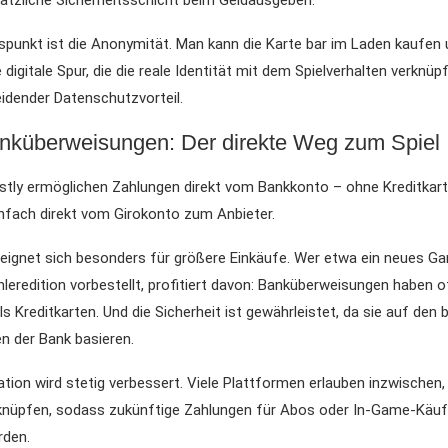
uspunkt ist die Anonymität. Man kann die Karte bar im Laden kaufen 
digitale Spur, die die reale Identität mit dem Spielverhalten verknüpft
idender Datenschutzvorteil.
anküberweisungen: Der direkte Weg zum Spiel
stly ermöglichen Zahlungen direkt vom Bankkonto – ohne Kreditkart
einfach direkt vom Girokonto zum Anbieter.
eignet sich besonders für größere Einkäufe. Wer etwa ein neues G
eredition vorbestellt, profitiert davon: Banküberweisungen haben of
ls Kreditkarten. Und die Sicherheit ist gewährleistet, da sie auf den
 der Bank basieren.
ation wird stetig verbessert. Viele Plattformen erlauben inzwischen,
rknüpfen, sodass zukünftige Zahlungen für Abos oder In-Game-Käu
rden.