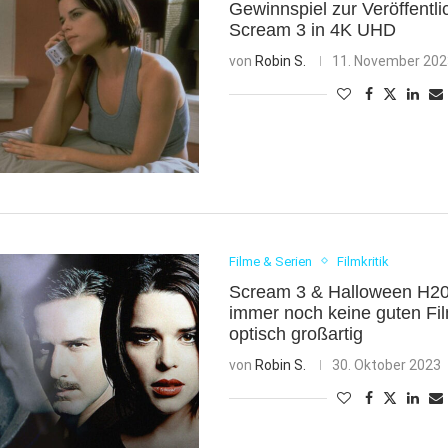
Gewinnspiel zur Veröffentl
Scream 3 in 4K UHD
von
Robin S.
11. November 20
Filme & Serien
Filmkritik
Scream 3 & Halloween H20 
immer noch keine guten Fi
optisch großartig
von
Robin S.
30. Oktober 2023