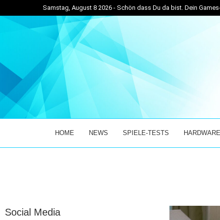
Samstag, August 8 2026 - Schön dass Du da bist. Dein Game
/10 REVIEW...
EXPRESS RIDER SIMULATOR IM TEST: EINZIGARTIG
HOME
NEWS
SPIELE-TESTS
HARDWARE
Social Media