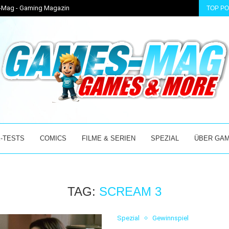
s-Mag - Gaming Magazin
TOP P
ER MIX AUS...
BEI ÜBER 30 GRAD ABSOLUT DAS RICHTIGE: WINTER...
-TESTS
COMICS
FILME & SERIEN
SPEZIAL
ÜBER GA
TAG:
SCREAM 3
Spezial
Gewinnspiel