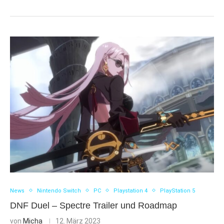
News
Nintendo Switch
PC
Playstation 4
PlayStation 5
DNF Duel – Spectre Trailer und Roadmap
von
Micha
12. März 2023