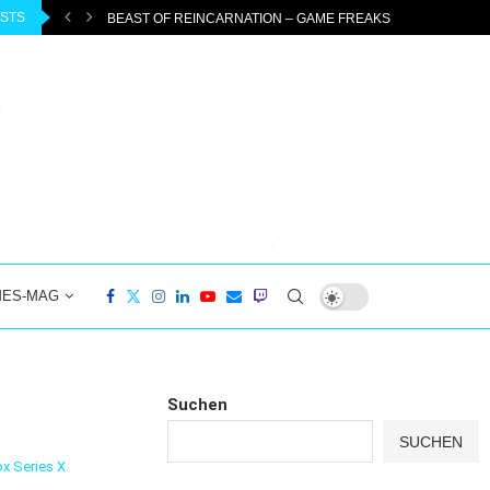
OSTS
ESS MIT...
BEAST OF REINCARNATION – GAME FREAKS NEUES ABENTE
MES-MAG
Suchen
SUCHEN
x Series X