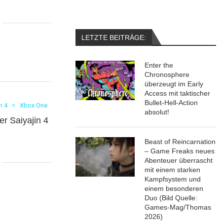
LETZTE BEITRÄGE:
Enter the
Chronosphere
überzeugt im Early
Access mit taktischer
Bullet-Hell-Action
n 4
Xbox One
absolut!
er Saiyajin 4
Beast of Reincarnation
– Game Freaks neues
Abenteuer überrascht
mit einem starken
Kampfsystem und
einem besonderen
Duo (Bild Quelle:
Games-Mag/Thomas
2026)