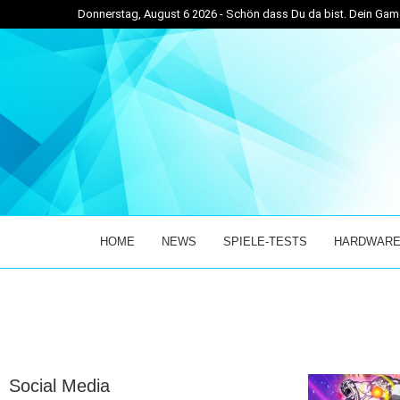
Donnerstag, August 6 2026 - Schön dass Du da bist. Dein G
RTIGER MIX AUS...
GAMING NEWS: MISTFALL HUNTER RELEASE LIVETI
HOME
NEWS
SPIELE-TESTS
HARDWARE
Social Media