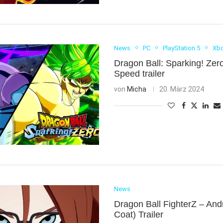
News
PC
PlayStation 5
Xbo
Dragon Ball: Sparking! Zer
Speed trailer
von
Micha
20. März 2024
News
Dragon Ball FighterZ – And
Coat) Trailer