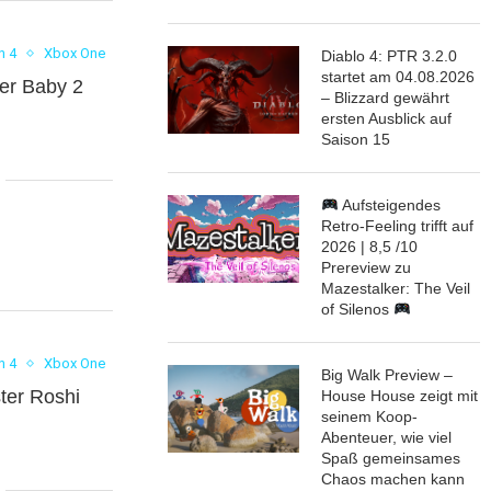
n 4
Xbox One
Diablo 4: PTR 3.2.0
startet am 04.08.2026
per Baby 2
– Blizzard gewährt
ersten Ausblick auf
Saison 15
Aufsteigendes
Retro-Feeling trifft auf
2026 | 8,5 /10
Prereview zu
Mazestalker: The Veil
of Silenos
n 4
Xbox One
Big Walk Preview –
ter Roshi
House House zeigt mit
seinem Koop-
Abenteuer, wie viel
Spaß gemeinsames
Chaos machen kann