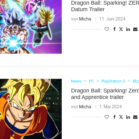
Dragon Ball: Sparking! ZE
Datum Trailer
von
Micha
11. Juni 2024
News
PC
PlayStation 5
Xbo
Dragon Ball: Sparking! Zer
and Apprentice trailer
von
Micha
1. Mai 2024