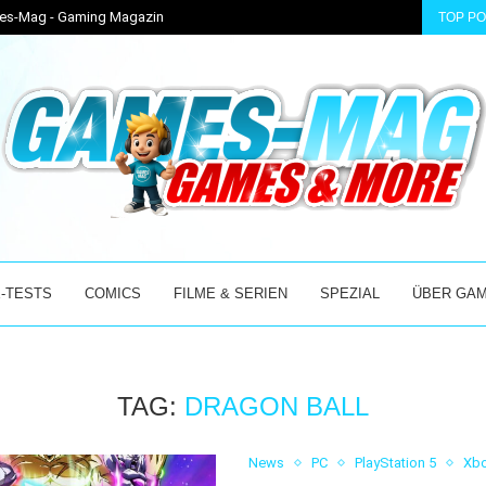
ames-Mag - Gaming Magazin
TOP P
CKER! – DER...
ENTER THE CHRONOSPHERE ÜBERZEUGT IM EARLY ACC
-TESTS
COMICS
FILME & SERIEN
SPEZIAL
ÜBER GA
TAG:
DRAGON BALL
News
PC
PlayStation 5
Xbo