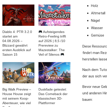
Holz
Altmetall
Nägel
Wasser
Diablo 4: PTR 3.2.0
Aufsteigendes
Gemüse
startet am
Retro-Feeling trifft
04.08.2026 –
auf 2026 | 8,5 /10
Blizzard gewährt
Prereview zu
Diese Ressourc
ersten Ausblick auf
Mazestalker: The
findet man Rez
Saison 15
Veil of Silenos
herstellen lasse
Nach dem Tutori
der aus sich ve
Bevor neue Geb
Big Walk Preview –
Duskfade getestet:
und anderen Hin
House House zeigt
Das Comeback der
mit seinem Koop-
klassischen 3D-
bauen:
Abenteuer, wie viel
Plattformer