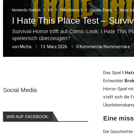
Nintendo Switch
PC
PlayStation 5
Spiele-Tests
Xbox Se
I Hate This Place Test – Surv
Survival-Horror trifft auf Comic-Look: I Hate This 
spielerisch überzeugen?
von
Micha
13. März 2026
0 Kommentar/Kommentare:
Das Spiel
I Hat
Entwickler
Bro
Horror-Spiel m
Social Media
stellt sich die
Überlebenskam
WIR AUF FACEBOOK:
Eine miss
Die Geschichte 