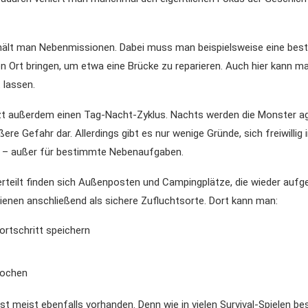
rhält man Nebenmissionen. Dabei muss man beispielsweise eine be
en Ort bringen, um etwa eine Brücke zu reparieren. Auch hier kann m
t lassen.
tzt außerdem einen Tag-Nacht-Zyklus. Nachts werden die Monster ag
ßere Gefahr dar. Allerdings gibt es nur wenige Gründe, sich freiwillig
 – außer für bestimmte Nebenaufgaben.
erteilt finden sich Außenposten und Campingplätze, die wieder auf
ienen anschließend als sichere Zufluchtsorte. Dort kann man:
ortschritt speichern
kochen
ist meist ebenfalls vorhanden. Denn wie in vielen Survival-Spielen be