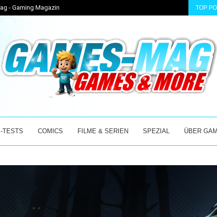
-Mag - Gaming Magazin
TOP P
 ACCESS MIT...
BEAST OF REINCARNATION – GAME FREAKS NEUES AB
-TESTS
COMICS
FILME & SERIEN
SPEZIAL
ÜBER GA