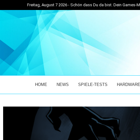
Freitag, August 7 2026 - Schön dass Du da bist. Dein Games
VETICKER! – DER...
ENTER THE CHRONOSPHERE ÜBERZEUGT IM EARLY
HOME
NEWS
SPIELE-TESTS
HARDWARE