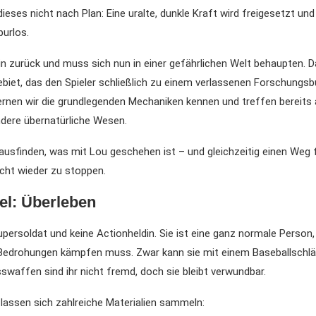
dieses nicht nach Plan: Eine uralte, dunkle Kraft wird freigesetzt un
urlos.
lein zurück und muss sich nun in einer gefährlichen Welt behaupten. D
biet, das den Spieler schließlich zu einem verlassenen Forschungsb
rnen wir die grundlegenden Mechaniken kennen und treffen bereits 
dere übernatürliche Wesen.
usfinden, was mit Lou geschehen ist – und gleichzeitig einen Weg f
cht wieder zu stoppen.
el: Überleben
Supersoldat und keine Actionheldin. Sie ist eine ganz normale Person,
 Bedrohungen kämpfen muss. Zwar kann sie mit einem Baseballschl
waffen sind ihr nicht fremd, doch sie bleibt verwundbar.
t lassen sich zahlreiche Materialien sammeln: