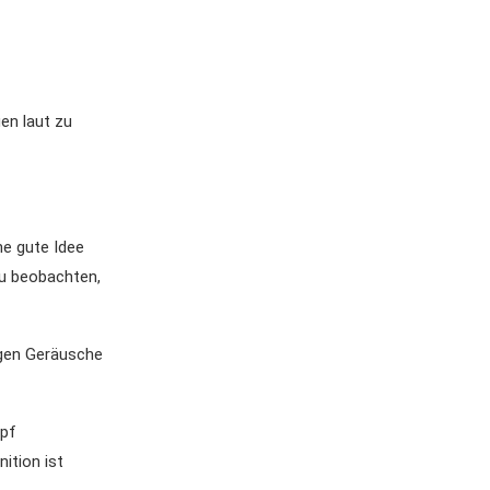
gen laut zu
ne gute Idee
au beobachten,
ugen Geräusche
mpf
ition ist