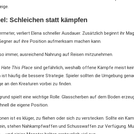
eige.
gel: Schleichen statt kämpfen
rmeter, verliert Elena schneller Ausdauer. Zusätzlich beginnt ihr Ma
Gegner auf ihre Position aufmerksam machen kann.
also immer, ausreichend Nahrung auf Reisen mitzunehmen.
I Hate This Place
sind gefährlich, weshalb offene Kämpfe meist kei
n ist häufig die bessere Strategie. Spieler sollten die Umgebung gen
 an den Kreaturen vorbei zu finden.
grund spielt eine wichtige Rolle: Glasscherben auf dem Boden erze
hnell die eigene Position.
ionen ist es klüger, zu fliehen oder sich zu verstecken. Sollte ein Ka
ein, stehen Nahkampfwaffen und Schusswaffen zur Verfügung. Mun