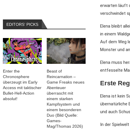
erwarten läuft 
verschwindet sp
EDITORS‘ PICKS
Elena bleibt al
in einem Waldge
Auf dem Weg le
Monster und an
Elena muss hera
entfesselte Ma
Enter the
Beast of
Chronosphere
Reincarnation –
Erste Reg
überzeugt im Early
Game Freaks neues
Access mit taktischer
Abenteuer
Bullet-Hell-Action
überrascht mit
Elena ist kein 
absolut!
einem starken
übernatürliche
Kampfsystem und
einem besonderen
und auch Schuss
Duo (Bild Quelle:
Games-
In der Spielwel
Mag/Thomas 2026)