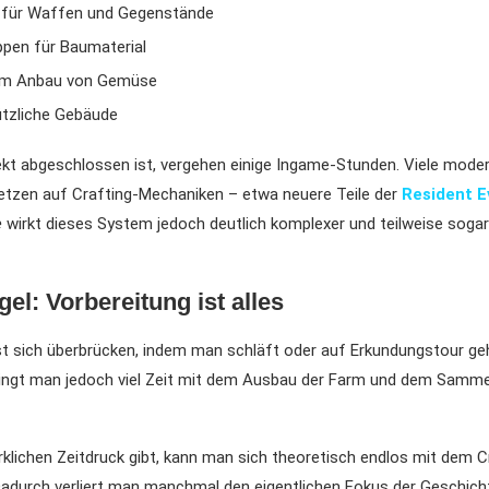
 für Waffen und Gegenstände
pen für Baumaterial
um Anbau von Gemüse
ützliche Gebäude
ekt abgeschlossen ist, vergehen einige Ingame-Stunden. Viele moder
setzen auf Crafting-Mechaniken – etwa neuere Teile der
Resident Ev
e
wirkt dieses System jedoch deutlich komplexer und teilweise soga
el: Vorbereitung ist alles
st sich überbrücken, indem man schläft oder auf Erkundungstour ge
ringt man jedoch viel Zeit mit dem Ausbau der Farm und dem Samme
rklichen Zeitdruck gibt, kann man sich theoretisch endlos mit dem C
Dadurch verliert man manchmal den eigentlichen Fokus der Geschich