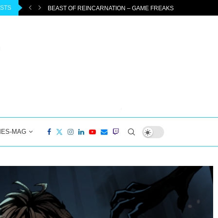
OSTS
ENTEUER...
DIABLO 4: PTR 3.2.0 STARTET AM 04.08.2026 –...
MES-MAG