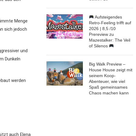
Aufsteigendes
stimmte Menge
Retro-Feeling trifft auf
2026 | 8,5 /10
an sich jedoch
Prereview zu
Mazestalker: The Veil
of Silenos
gressiver und
 im Dunkeln
Big Walk Preview –
House House zeigt mit
seinem Koop-
gebaut werden
Abenteuer, wie viel
Spaß gemeinsames
Chaos machen kann
sitzt auch Elena