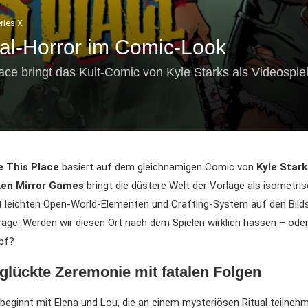
ries X
ival-Horror im Comic-Look
Place bringt das Kult-Comic von Kyle Starks als Videospi
e This Place
basiert auf dem gleichnamigen Comic von
Kyle Stark
ken Mirror Games
bringt die düstere Welt der Vorlage als isometris
it leichten Open-World-Elementen und Crafting-System auf den Bild
 Frage: Werden wir diesen Ort nach dem Spielen wirklich hassen – oder
pf?
glückte Zeremonie mit fatalen Folgen
beginnt mit Elena und Lou, die an einem mysteriösen Ritual teilneh