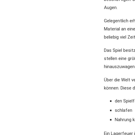
Augen.
Gelegentlich e
Material an ein
beliebig viel Zei
Das Spiel besi
stellen eine grö
hinauszuwagen
Über die Welt v
können. Diese d
den Spielf
schlafen
Nahrung 
Ein Lagerfeuer 