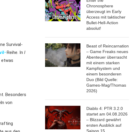
Enter the
Chronosphere
überzeugt im Early
Access mit taktischer
Bullet-Hell-Action
absolut!
ne Survival-
Beast of Reincarnation
– Game Freaks neues
il
–
Reihe. In
I
Abenteuer überrascht
r etwas
mit einem starken
Kampfsystem und
einem besonderen
Duo (Bild Quelle:
Games-Mag/Thomas
2026)
ht. Besonders
ln von
Diablo 4: PTR 3.2.0
startet am 04.08.2026
– Blizzard gewährt
rafting
ersten Ausblick auf
Saison 15
te aus den