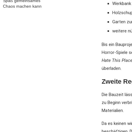
Spaß gemeinsames
Werkbank
Chaos machen kann
Holzschup
Garten z
weitere n
Bis ein Bauproj
Horror-Spiele 
Hate This Plac
überladen.
Zweite Reg
Die Bauzeit läs
zu Beginn verb
Materialien.
Da es keinen wi
beschäftigen. 