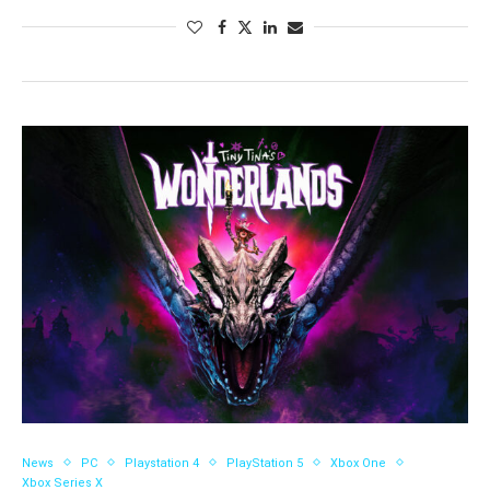
News
PC
Playstation 4
PlayStation 5
Xbox One
Xbox Series X