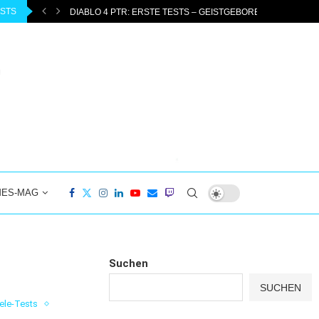
OSTS
DIABLO 4 PTR: ERSTE TESTS – GEISTGEBORENER UND...
MES-MAG
Suchen
SUCHEN
ele-Tests