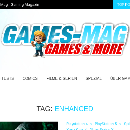
s-Mag - Gaming Magazin
TOP P
SSISCHEN 3D-PLATTFORMER
KLEINE ECHSE AUF GROSSER MISSION! | GECKO...
-TESTS
COMICS
FILME & SERIEN
SPEZIAL
ÜBER GA
TAG:
ENHANCED
Playstation 4
PlayStation 5
Spi
Xbox One
Xbox Series X