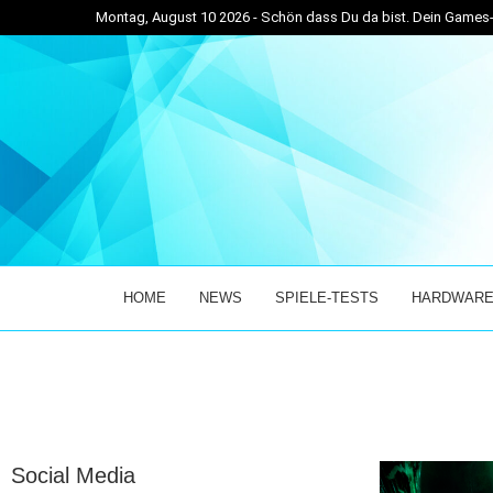
Montag, August 10 2026 - Schön dass Du da bist. Dein Game
ÜCK INS...
DUSKFADE GETESTET: DAS COMEBACK DER KLA
HOME
NEWS
SPIELE-TESTS
HARDWARE
Social Media