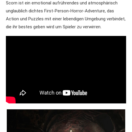
Scorn ist ein emotional aufrührendes und atmosphärisch
unglaublich dichtes First-Person-Horror-Adventure, das
Action und Puzzles mit einer lebendigen Umgebung verbindet,
die ihr bestes geben wird um Spieler zu verwirren.