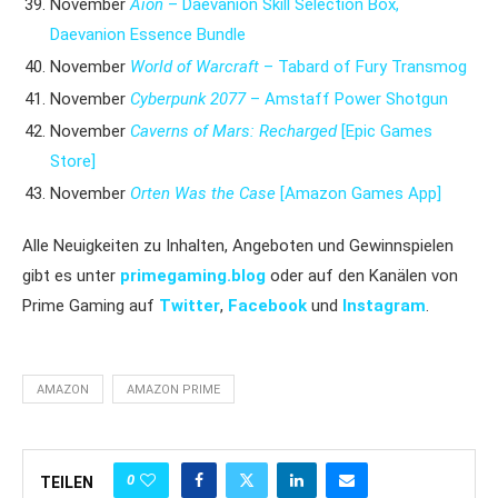
November
Aion
– Daevanion Skill Selection Box,
Daevanion Essence Bundle
November
World of Warcraft
– Tabard of Fury Transmog
November
Cyberpunk 2077
– Amstaff Power Shotgun
November
Caverns of Mars: Recharged
[Epic Games
Store]
November
Orten Was the Case
[Amazon Games App]
Alle Neuigkeiten zu Inhalten, Angeboten und Gewinnspielen
gibt es unter
primegaming.blog
oder auf den Kanälen von
Prime Gaming auf
Twitter
,
Facebook
und
Instagram
.
AMAZON
AMAZON PRIME
0
TEILEN