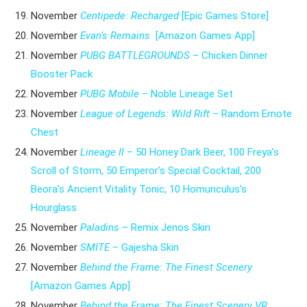
November
Centipede: Recharged
[Epic Games Store]
November
Evan’s Remains
[Amazon Games App]
November
PUBG BATTLEGROUNDS
– Chicken Dinner
Booster Pack
November
PUBG Mobile
– Noble Lineage Set
November
League of Legends: Wild Rift
– Random Emote
Chest
November
Lineage II
– 50 Honey Dark Beer, 100 Freya’s
Scroll of Storm, 50 Emperor’s Special Cocktail, 200
Beora’s Ancient Vitality Tonic, 10 Homunculus’s
Hourglass
November
Paladins
– Remix Jenos Skin
November
SMITE
– Gajesha Skin
November
Behind the Frame: The Finest Scenery
[Amazon Games App]
November
Behind the Frame: The Finest Scenery VR