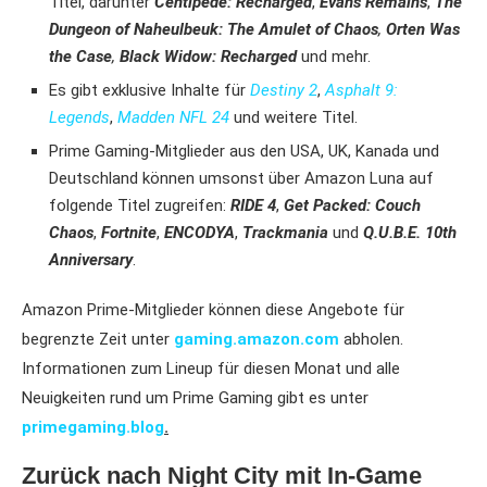
Titel, darunter
Centipede: Recharged
,
Evan’s Remains
,
The
Dungeon of Naheulbeuk: The Amulet of Chaos
,
Orten Was
the Case
,
Black Widow: Recharged
und mehr.
Es gibt exklusive Inhalte für
Destiny 2
,
Asphalt 9:
Legends
,
Madden NFL 24
und weitere Titel.
Prime Gaming-Mitglieder aus den USA, UK, Kanada und
Deutschland können umsonst über Amazon Luna auf
folgende Titel zugreifen:
RIDE 4
,
Get Packed: Couch
Chaos
,
Fortnite
,
ENCODYA
,
Trackmania
und
Q.U.B.E. 10th
Anniversary
.
Amazon Prime-Mitglieder können diese Angebote für
begrenzte Zeit unter
gaming.amazon.com
abholen.
Informationen zum Lineup für diesen Monat und alle
Neuigkeiten rund um Prime Gaming gibt es unter
primegaming.blog
.
Zurück nach Night City mit In-Game