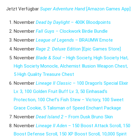
Jetzt Verfügbar
Super Adventure Hand
[Amazon Games App]
November
Dead by Daylight
– 400K Bloodpoints
November
Fall Guys
– Clockwork Birdie
Bundle
November
League of Legends
–
BRAUMW Emote
November
Rage 2: Deluxe Edition
[Epic Games Store]
November
Blade & Soul
– High Society, High Society Hat,
High Society Monocle, Alchemist Illusion Weapon Chest,
5 High Quality Treasure Chest
November
Lineage II Classic
– 100 Dragon’s Special Elixir
Lv. 3, 100 Golden Fruit Buff Lv. 3, 50 Einhasad’s
Protection, 100 Chef’s Fish Stew – Victory, 100 Sweet
Grace Cookie, 5 Talisman of Speed Enchant Package
November
Dead
Island 2
– From Dusk Bruno Skin
November
Lineage II Aden
– 150 Boost Attack Scroll, 150
Boost Defense Scroll, 150 XP Boost Scroll, 10,000 Spirit