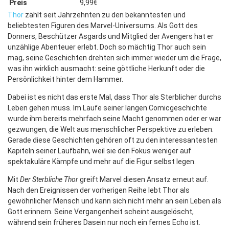
Preis
9,99€
Thor
zählt seit Jahrzehnten zu den bekanntesten und
beliebtesten Figuren des Marvel-Universums. Als Gott des
Donners, Beschützer Asgards und Mitglied der Avengers hat er
unzählige Abenteuer erlebt. Doch so mächtig Thor auch sein
mag, seine Geschichten drehten sich immer wieder um die Frage,
was ihn wirklich ausmacht: seine göttliche Herkunft oder die
Persönlichkeit hinter dem Hammer.
Dabei ist es nicht das erste Mal, dass Thor als Sterblicher durchs
Leben gehen muss. Im Laufe seiner langen Comicgeschichte
wurde ihm bereits mehrfach seine Macht genommen oder er war
gezwungen, die Welt aus menschlicher Perspektive zu erleben.
Gerade diese Geschichten gehören oft zu den interessantesten
Kapiteln seiner Laufbahn, weil sie den Fokus weniger auf
spektakuläre Kämpfe und mehr auf die Figur selbst legen.
Mit
Der Sterbliche Thor
greift Marvel diesen Ansatz erneut auf.
Nach den Ereignissen der vorherigen Reihe lebt Thor als
gewöhnlicher Mensch und kann sich nicht mehr an sein Leben als
Gott erinnern. Seine Vergangenheit scheint ausgelöscht,
während sein früheres Dasein nur noch ein fernes Echo ist.