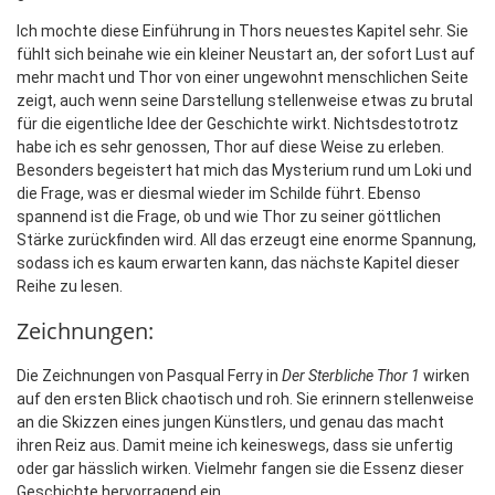
Ich mochte diese Einführung in Thors neuestes Kapitel sehr. Sie
fühlt sich beinahe wie ein kleiner Neustart an, der sofort Lust auf
mehr macht und Thor von einer ungewohnt menschlichen Seite
zeigt, auch wenn seine Darstellung stellenweise etwas zu brutal
für die eigentliche Idee der Geschichte wirkt. Nichtsdestotrotz
habe ich es sehr genossen, Thor auf diese Weise zu erleben.
Besonders begeistert hat mich das Mysterium rund um Loki und
die Frage, was er diesmal wieder im Schilde führt. Ebenso
spannend ist die Frage, ob und wie Thor zu seiner göttlichen
Stärke zurückfinden wird. All das erzeugt eine enorme Spannung,
sodass ich es kaum erwarten kann, das nächste Kapitel dieser
Reihe zu lesen.
Zeichnungen:
Die Zeichnungen von Pasqual Ferry in
Der Sterbliche Thor 1
wirken
auf den ersten Blick chaotisch und roh. Sie erinnern stellenweise
an die Skizzen eines jungen Künstlers, und genau das macht
ihren Reiz aus. Damit meine ich keineswegs, dass sie unfertig
oder gar hässlich wirken. Vielmehr fangen sie die Essenz dieser
Geschichte hervorragend ein.