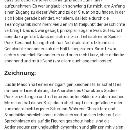
dass die Geschichte wirklich lange braucht, um Fahrt
aufzunehmen. Es war unglaublich schwierig für mich, am Anfang
einen Zugang zu dieser Welt und zu der Situation zu finden, in der
sich Hobie gerade befindet. Vor allem, da Hobie durch die
Teamdynamik nicht mehr viel Zeit im Mittelpunkt der Geschichte
verbringt. Das ist, wie gesagt, prinzipiell sogar etwas Gutes, hat
aber dazu geführt, dass es sich nur zum Teil nach einer Spider-
Punk-Geschichte angefühlt hat. Nichtsdestotrotz kann die
Geschichte besonders ab der Hälfte begeistern. Sie ist zwar
nichts sonderlich Besonderes und auch recht kurz, aber definitiv
spannend und mitreißend (vor allem auch abgeschlossen).
Zeichnung:
Justin Mason hat einen einzigartigen Zeichenstil. Er schafft es,
mit seiner Linienführung die Anarchie des Charakters Spider-
Punk einzufangen und mit interessanten Bildern zu überraschen.
Mir selbst hat dieser Stil jedoch überhaupt nicht gefallen – oder
zumindest nicht in jeder Situation. Während Charaktere und
Standbilder nämlich absolut hässlich sind und ich lieber auf die
Sprechblasen als auf die Figuren geschaut habe, sind die
Actionsequenzen unglaublich dynamisch und glänzen mit vielen