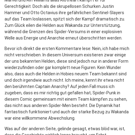
Marvel und Riri Williams alias Riotheart kämpft er für
Gerechtigkeit. Doch als die skrupellosen Schurken Justin
Hammer und Otto Octavius ihre gefährlichen Sentinel-Slayers
auf das Team loslassen, spitzt sich der Kampf dramatisch zu.
Zum Glück eilen die Helden aus Wakanda zur Unterstützung,
während die Grenzen des Spider-Versums in einer explosiven
Welle aus Energie und Anarchie erneut überschritten werden.
Bevor ich direkt die ersten Kommentare lese: Nein, ich habe mich
nicht verschrieben. In diesem Universum existieren zwar einige
der uns bekannten Helden, diese sind jedoch nur in anderer Form
wiederzufinden oder gar komplett neue Figuren. Kein Wunder
also, dass auch die Helden in Hobies neuem Team bekannt sind
und doch irgendwie auch nicht. Ich meine, kennt ihr etwa nicht
den berühmten Captain Anarchy? Auf jeden Fall muss ich
zugeben, dass es mir richtig gut gefallen hat, Spider-Punk in
diesem Comic gemeinsam mit einem Team kämpfen zu sehen,
das nicht aus anderen Spider-Men besteht. Die Dynamik hat
fantastisch funktioniert und auch der starke Bezug zu Wakanda
war eine willkommene Abwechslung.
Was auf der anderen Seite, gelinde gesagt, etwas blöd war, ist,