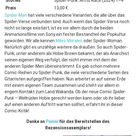
Stories
Spider-Punk: Arms Race (2024) 1–4
Preis
13,00 €
Spider-Man
hat viele verschiedene Varianten, die alle über das
Spider-Verse verbunden sind. Auch wenn das Spider-Verse noch
nicht so lange existiert, ist es vor allem durch die beiden
Animationsfilme von Sony ein fester Bestandteil der Popkultur
geworden. Wir alle kennen
Miles Morales
oder Spider-Woman.
Natürlich gibt es unzählige weitere da draußen. So auch Spider-
Punk, unter anderem als Hobie Brown bekannt, der als Anarchist
seinen eigenen Weg verfolgt, der nicht immer mit dem der
anderen Spider-Men übereinstimmt. Es gab schon mehrere
Comic-Reihen zu Spider-Punk, die viele verschiedene Seiten des
Gitarristen aufgegriffen haben. Nun arbeitet er auf seiner Erde
mit einem eigenen Team zusammen und steht vor allem in
engem Kontakt zum Land Wakanda. Ob der neue Comic
Spider-
Punk – Wettrüsten
Hobie gerecht werden kann oder ob ihr lieber
auf einen anderen Auftritt warten solltet, erfahrt ihr in dieser
Comic-Kritik!
Danke an
Panini
für das Bereitstellen des
Rezensionsexemplars!