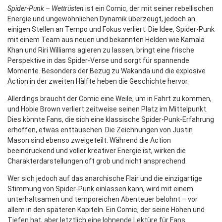
Spider-Punk – Wettrüsten
ist ein Comic, der mit seiner rebellischen
Energie und ungewöhnlichen Dynamik überzeugt, jedoch an
einigen Stellen an Tempo und Fokus verliert. Die Idee, Spider-Punk
mit einem Team aus neuen und bekannten Helden wie Kamala
Khan und Riri Williams agieren zu lassen, bringt eine frische
Perspektive in das Spider-Verse und sorgt für spannende
Momente. Besonders der Bezug zu Wakanda und die explosive
Action in der zweiten Hälfte heben die Geschichte hervor.
Allerdings braucht der Comic eine Weile, um in Fahrt zu kommen,
und Hobie Brown verliert zeitweise seinen Platz im Mittelpunkt.
Dies könnte Fans, die sich eine klassische Spider-Punk-Erfahrung
erhoffen, etwas enttäuschen. Die Zeichnungen von Justin
Mason sind ebenso zweigeteilt: Während die Action
beeindruckend und voller kreativer Energie ist, wirken die
Charakterdarstellungen oft grob und nicht ansprechend.
Wer sich jedoch auf das anarchische Flair und die einzigartige
Stimmung von Spider-Punk einlassen kann, wird mit einem
unterhaltsamen und temporeichen Abenteuer belohnt – vor
allem in den späteren Kapiteln. Ein Comic, der seine Höhen und
Tiefen hat, aber letztlich eine lohnende Lektüre für Fans