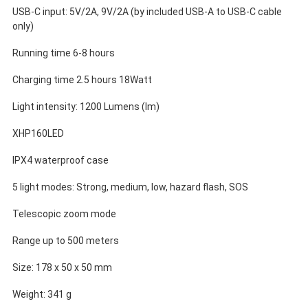
USB-C input: 5V/2A, 9V/2A (by included USB-A to USB-C cable
only)
Running time 6-8 hours
Charging time 2.5 hours 18Watt
Light intensity: 1200 Lumens (lm)
XHP160LED
IPX4 waterproof case
5 light modes: Strong, medium, low, hazard flash, SOS
Telescopic zoom mode
Range up to 500 meters
Size: 178 x 50 x 50 mm
Weight: 341 g