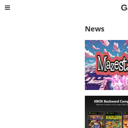
G
News