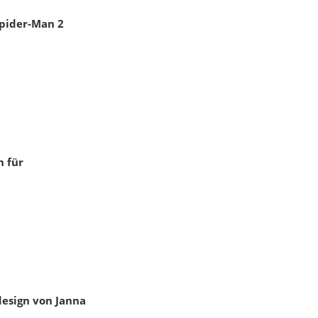
Spider-Man 2
n für
esign von Janna