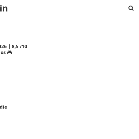
in
26 | 8,5 /10
nos 🎮
die