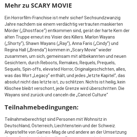
Mehr zu SCARY MOVIE
Ein Horrorfilm-Franchise ist mehr sicher! Sechsundzwanzig
Jahre nachdem sie einem verdächtig vertrauten maskierten
Mörder („Ghostface“) entkommen sind, gerät der harte Kern der
alten Truppe erneut ins Visier des Killers. Marlon Wayans
(„Shorty“), Shawn Wayans („Ray“), Anna Faris („Cindy“) und
Regina Hall („Brenda“) kommen in „Scary Movie“ wieder
zusammen, um sich, gemeinsam mit altbekannten und neuen
Gesichtern, durch Reboots, Remakes, Requels, Prequels,
Sequels, Spin-offs, elevated Horror, Originalgeschichten, alles,
was das Wort „Legacy“ enthält, und jedes „letzte Kapitel“, das
absolut nicht das letzte ist, zu schlitzen. Nichts ist heilig, kein
Klischee bleibt verschont, jede Grenze wird überschritten.
Die
Wayans sind zurück und canceln die „Cancel Culture“
Teilnahmebedingungen:
Teilnahmeberechtigt sind Personen mit Wohnsitz in
Deutschland, Österreich, Liechtenstein und der Schweiz.
Angestellte von Games-Mag.de und andere an der Umsetzung