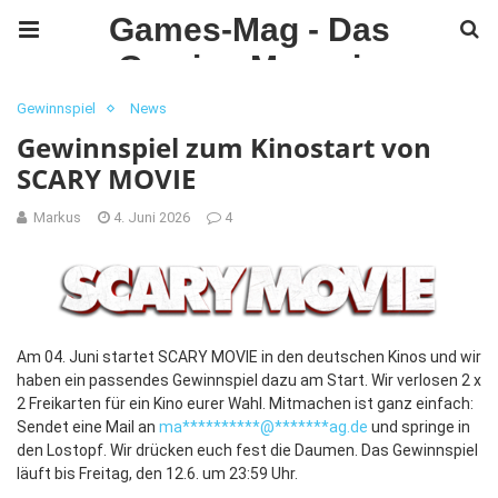
Games-Mag - Das
Gaming Magazin
Gewinnspiel
News
Gewinnspiel zum Kinostart von
SCARY MOVIE
Markus
4. Juni 2026
4
Am 04. Juni startet SCARY MOVIE in den deutschen Kinos und wir
haben ein passendes Gewinnspiel dazu am Start. Wir verlosen 2 x
2 Freikarten für ein Kino eurer Wahl. Mitmachen ist ganz einfach:
Sendet eine Mail an
ma
**********
@
*******
ag.de
und springe in
den Lostopf. Wir drücken euch fest die Daumen. Das Gewinnspiel
läuft bis Freitag, den 12.6. um 23:59 Uhr.