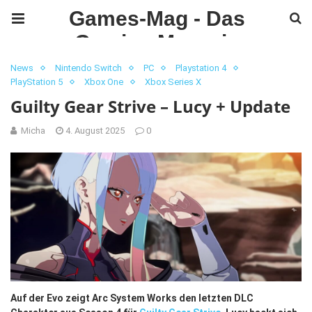
Games-Mag - Das
Gaming Magazin
News
Nintendo Switch
PC
Playstation 4
PlayStation 5
Xbox One
Xbox Series X
Guilty Gear Strive – Lucy + Update
Micha
4. August 2025
0
Auf der Evo zeigt Arc System Works den letzten DLC