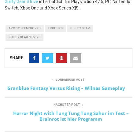
Guilty Gear Strive
ist erhältlich für Playstation 4 / 5, PC, Nintendo
Switch, Xbox One und Xbox Series X|S.
ARC SYSTEM WORKS
FIGHTING
GUILTY GEAR
GUILTY GEAR STRIVE
SHARE
VORHERIGER POST
Granblue Fantasy Versus Rising – Wilnas Gameplay
NÄCHSTER POST
Horror Night with Tung Tung Tung Sahur im Test –
Brainrot ist hier Programm