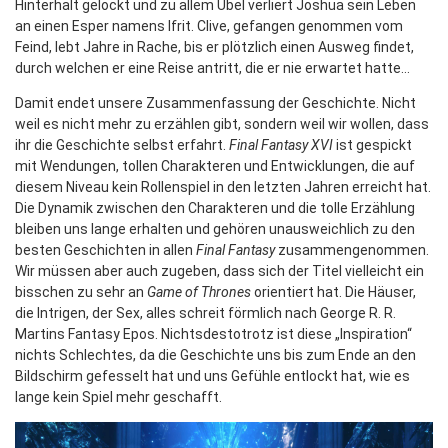
Hinterhalt gelockt und zu allem Übel verliert Joshua sein Leben
an einen Esper namens Ifrit. Clive, gefangen genommen vom
Feind, lebt Jahre in Rache, bis er plötzlich einen Ausweg findet,
durch welchen er eine Reise antritt, die er nie erwartet hatte…
Damit endet unsere Zusammenfassung der Geschichte. Nicht
weil es nicht mehr zu erzählen gibt, sondern weil wir wollen, dass
ihr die Geschichte selbst erfahrt.
Final Fantasy XVI
ist gespickt
mit Wendungen, tollen Charakteren und Entwicklungen, die auf
diesem Niveau kein Rollenspiel in den letzten Jahren erreicht hat.
Die Dynamik zwischen den Charakteren und die tolle Erzählung
bleiben uns lange erhalten und gehören unausweichlich zu den
besten Geschichten in allen
Final Fantasy
zusammengenommen.
Wir müssen aber auch zugeben, dass sich der Titel vielleicht ein
bisschen zu sehr an
Game of Thrones
orientiert hat. Die Häuser,
die Intrigen, der Sex, alles schreit förmlich nach George R. R.
Martins Fantasy Epos. Nichtsdestotrotz ist diese „Inspiration“
nichts Schlechtes, da die Geschichte uns bis zum Ende an den
Bildschirm gefesselt hat und uns Gefühle entlockt hat, wie es
lange kein Spiel mehr geschafft.