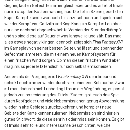
Gegner, laufen Gefechte immer gleich aber und es artet oftmals
nur im stupiden Buttonmashing aus. Die toll in Szene gesetzten
Esper Kämpfe sind zwar auch toll anzuschauen und spielen sich
wie der Kampf von Godzilla und King Kong, im Kampf ist es aber
nur eine nochmal abgeschwächte Version der Standardkämpfe
und so sind diese auf Dauer etwas langweilig und zäh. Das mag
alles etwas negativ klingen, dennoch zeigt sich
Final Fantasy XVI
im Gameplay von seiner besten Seite und lässt und spannenden
Gefechten antreten, die mit einem neuen Kampfsystem für
einen frischen Wind sorgen. Ob man diesen frischen Wind aber
mag, muss jeder letztendlich für sich selbst entscheiden.
Anders als der Vorgänger ist
Final Fantasy XVI
sehr linear und
schickt euch immer wieder durch verschiedene Schläuche. Zwar
ist man dadurch nicht unbedingt frei in der Wegfindung, es passt
jedoch zur Inszenierung des Titels. Zudem gibt euch das Spiel
durch Kopfgelder und viele Nebenmissionen genug Abwechslung
wieder in alte Gebiete zurückzukehren und komplett neue
Gebiete der Karte kennenzulernen. Nebenmission sind hier ein
gutes Stichwort, da diese sehr hit oder miss sein können. Es gibt
oftmals sehr tolle und interessante Geschichten, welche