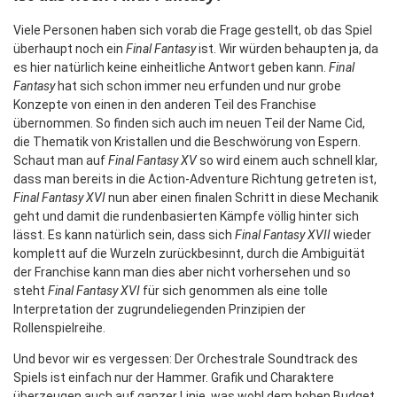
Viele Personen haben sich vorab die Frage gestellt, ob das Spiel
überhaupt noch ein
Final Fantasy
ist. Wir würden behaupten ja, da
es hier natürlich keine einheitliche Antwort geben kann.
Final
Fantasy
hat sich schon immer neu erfunden und nur grobe
Konzepte von einen in den anderen Teil des Franchise
übernommen. So finden sich auch im neuen Teil der Name Cid,
die Thematik von Kristallen und die Beschwörung von Espern.
Schaut man auf
Final Fantasy XV
so wird einem auch schnell klar,
dass man bereits in die Action-Adventure Richtung getreten ist,
Final Fantasy XVI
nun aber einen finalen Schritt in diese Mechanik
geht und damit die rundenbasierten Kämpfe völlig hinter sich
lässt. Es kann natürlich sein, dass sich
Final Fantasy XVII
wieder
komplett auf die Wurzeln zurückbesinnt, durch die Ambiguität
der Franchise kann man dies aber nicht vorhersehen und so
steht
Final Fantasy XVI
für sich genommen als eine tolle
Interpretation der zugrundeliegenden Prinzipien der
Rollenspielreihe.
Und bevor wir es vergessen: Der Orchestrale Soundtrack des
Spiels ist einfach nur der Hammer. Grafik und Charaktere
überzeugen auch auf ganzer Linie, was wohl dem hohen Budget