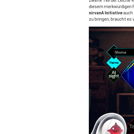
zweite Teil der Leiche 
diesem merkwürdigen Fu
nirvanA Initiative
auch g
zu bringen, braucht es