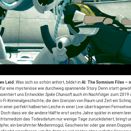
bes Leid.
Was sich so schön anhört, bildet in
AI: The Somnium Files – ni
für eine mysteriöse wie durchweg spannende Story. Denn statt gewöh
äsentiert uns Entwickler
Spike Chunsoft
auch im Nachfolger zum 2019 v
Sci-Fi-Kriminalgeschichte, die den Grenzen von Raum und Zeit ein Schn
n einer perfekt halbierten Leiche in einer Live-übertragenen Fernseh
en. Doch dass wir die andere Hälfte erst sechs Jahre später in einem l
chtsmedizin das Todesdatum nur wenige Tage zurückdatiert, bringt u
 Opfer, ein berühmter Medienmogul, Geschwister oder gar einen Doppe