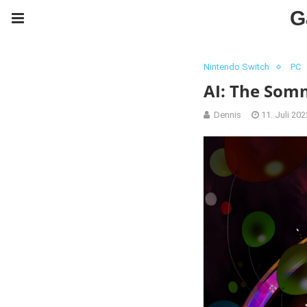
G
Nintendo Switch
PC
AI: The Somn
Dennis
11. Juli 202