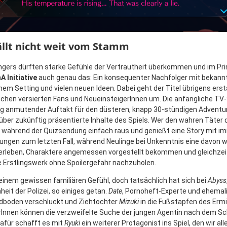
ällt nicht weit vom Stamm
ngers dürften starke Gefühle der Vertrautheit überkommen und im Pri
A Initiative
auch genau das: Ein konsequenter Nachfolger mit bekan
hem Setting und vielen neuen Ideen. Dabei geht der Titel übrigens erst
chen versierten Fans und NeueinsteigerInnen um. Die anfängliche TV
tig anmutender Auftakt für den düsteren, knapp 30-stündigen Adventure
über zukünftig präsentierte Inhalte des Spiels. Wer den wahren Täter
t während der Quizsendung einfach raus und genießt eine Story mit i
ngen zum letzten Fall, während Neulinge bei Unkenntnis eine davon 
erleben, Charaktere angemessen vorgestellt bekommen und gleichzeit
e Erstlingswerk ohne Spoilergefahr nachzuholen.
einem gewissen familiären Gefühl, doch tatsächlich hat sich bei
Abyss
heit der Polizei, so einiges getan.
Date
, Pornoheft-Experte und ehemali
rdboden verschluckt und Ziehtochter
Mizuki
in die Fußstapfen des Ermit
Innen können die verzweifelte Suche der jungen Agentin nach dem Sc
dafür schafft es mit
Ryuki
ein weiterer Protagonist ins Spiel, den wir a