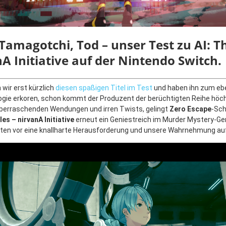
Tamagotchi, Tod – unser Test zu AI:
nA Initiative auf der Nintendo Switch.
n wir erst kürzlich
diesen spaßigen Titel im Test
und haben ihn zum eb
logie erkoren, schon kommt der Produzent der berüchtigten Reihe höc
überraschenden Wendungen und irren Twists, gelingt
Zero Escape
-Sc
es – nirvanA Initiative
erneut ein Geniestreich im Murder Mystery-Ge
iten vor eine knallharte Herausforderung und unsere Wahrnehmung auf 