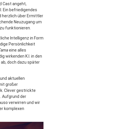
nd Cast angeht,
l. Ein befriedigendes
 herzlich über Ermittler
raschende Neuzugang um
zu funktionieren.
liche Intelligenz in Form
dige Persönlichkeit
Tama
eine alles
g wirkenden K.I. in den
n ab, doch dazu später
 und aktuellen
mit großer
k. Clever gestrickte
. Aufgrund der
auso verwirren und wir
der komplexen