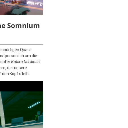
 The Somnium
enbürtigen Quasi-
hstpersönlich um die
höpfer
Kotaro Uchikoshi
nre, der unsere
den Kopf stellt.