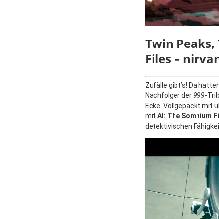
Twin Peaks, 
Files – nirva
Zufälle gibt’s! Da hatte
Nachfolger der
999
-Tri
Ecke. Vollgepackt mit 
mit
AI: The Somnium Fil
detektivischen Fähigke