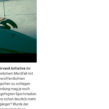
rvanA Initiative
die
nlichem Mordfall mit
eröffentlichten
ippchen zu schlagen
sendung mag ja noch
eergefegten Sportstadion
ns schon deutlich mehr
lgänger? Wurde der