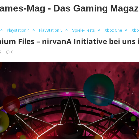
ames-Mag - Das Gaming Magaz
Playstation 4
PlayStation 5
Spiele-Tests
Xbox One
Xbo
ium Files – nirvanA Initiative bei uns 
2
0