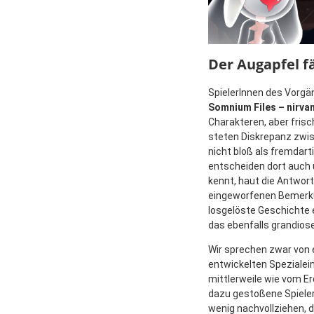
Der Augapfel f
SpielerInnen des Vorgä
Somnium Files – nirvan
Charakteren, aber frisc
steten Diskrepanz zwis
nicht bloß als fremdar
entscheiden dort auch 
kennt, haut die Antwor
eingeworfenen Bemerku
losgelöste Geschichte 
das ebenfalls grandios
Wir sprechen zwar von 
entwickelten Spezialein
mittlerweile wie vom E
dazu gestoßene Spieler
wenig nachvollziehen, 