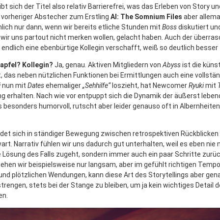
bt sich der Titel also relativ Barrierefrei, was das Erleben von Story u
 vorheriger Abstecher zum Erstling
AI: The Somnium Files
aber allema
ich nur dann, wenn wir bereits etliche Stunden mit
Boss
diskutiert und
wir uns partout nicht merken wollen, gelacht haben. Auch der über
endlich eine ebenbürtige Kollegin verschafft, weiß so deutlich besser 
apfel? Kollegin?
Ja, genau. Aktiven Mitgliedern von
Abyss
ist die künst
, das neben nützlichen Funktionen bei Ermittlungen auch eine vollstän
i
nun mit
Dates
ehemaliger
„Sehhilfe“
loszieht, hat Newcomer
Ryuki
mit
g erhalten. Nach wie vor entpuppt sich die Dynamik der äußerst lebendi
s besonders humorvoll, rutscht aber leider genauso oft in Albernheite
indet sich in ständiger Bewegung zwischen retrospektiven Rückblicken
rt. Narrativ fühlen wir uns dadurch gut unterhalten, weil es eben nie 
 Lösung des Falls zugeht, sondern immer auch ein paar Schritte zurüc
n wir beispielsweise nur langsam, aber im gefühlt richtigen Tempo
und plötzlichen Wendungen, kann diese Art des Storytellings aber gen
rengen, stets bei der Stange zu bleiben, um ja kein wichtiges Detail 
en.