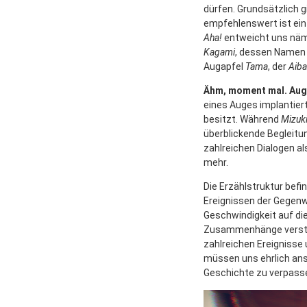
dürfen. Grundsätzlich gi
empfehlenswert ist ein
Aha!
entweicht uns näml
Kagami
, dessen Namen 
Augapfel
Tama
, der
Aiba
Ähm, moment mal. Aug
eines Auges implantiert
besitzt. Während
Mizuk
überblickende Begleitun
zahlreichen Dialogen al
mehr.
Die Erzählstruktur bef
Ereignissen der Gegenwa
Geschwindigkeit auf die
Zusammenhänge verstehe
zahlreichen Ereignisse 
müssen uns ehrlich anst
Geschichte zu verpass