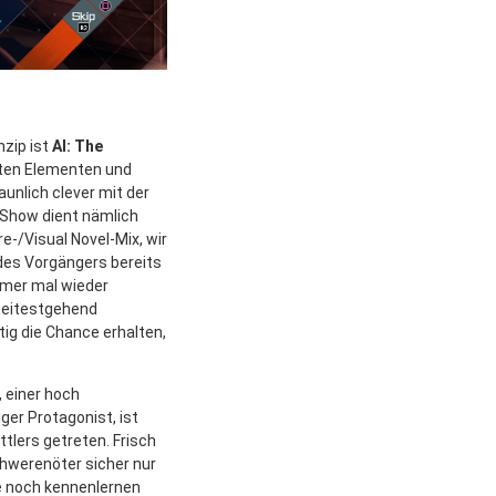
nzip ist
AI: The
nten Elementen und
aunlich clever mit der
-Show dient nämlich
-/Visual Novel-Mix, wir
 des Vorgängers bereits
mmer mal wieder
weitestgehend
ig die Chance erhalten,
, einer hoch
ger Protagonist, ist
tlers getreten. Frisch
hwerenöter sicher nur
lle noch kennenlernen