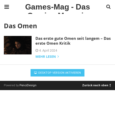
Games-Mag - Das
Gaming Magazin
Das Omen
Das erste gute Omen seit langem – Das
erste Omen Kritik
4. April 2024
MEHR LESEN
DESKTOP VERSION AKTIVIEREN
Powered by
PenciDesign
Zurück nach oben