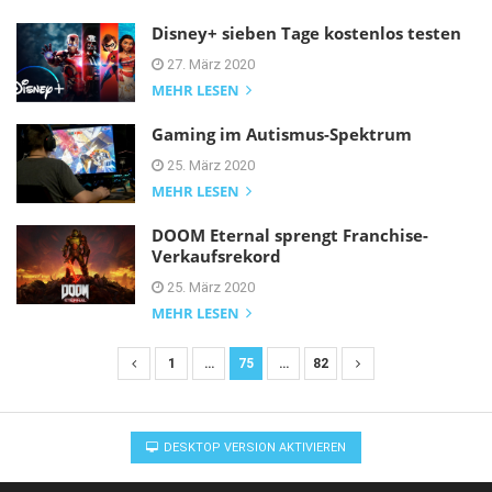
Disney+ sieben Tage kostenlos testen
27. März 2020
MEHR LESEN
Gaming im Autismus-Spektrum
25. März 2020
MEHR LESEN
DOOM Eternal sprengt Franchise-
Verkaufsrekord
25. März 2020
MEHR LESEN
1
…
75
…
82
B
e
i
DESKTOP VERSION AKTIVIEREN
t